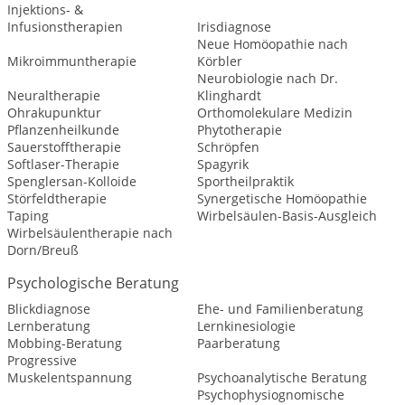
Injektions- &
Infusionstherapien
Irisdiagnose
Neue Homöopathie nach
Mikroimmuntherapie
Körbler
Neurobiologie nach Dr.
Neuraltherapie
Klinghardt
Ohrakupunktur
Orthomolekulare Medizin
Pflanzenheilkunde
Phytotherapie
Sauerstofftherapie
Schröpfen
Softlaser-Therapie
Spagyrik
Spenglersan-Kolloide
Sportheilpraktik
Störfeldtherapie
Synergetische Homöopathie
Taping
Wirbelsäulen-Basis-Ausgleich
Wirbelsäulentherapie nach
Dorn/Breuß
Psychologische Beratung
Blickdiagnose
Ehe- und Familienberatung
Lernberatung
Lernkinesiologie
Mobbing-Beratung
Paarberatung
Progressive
Muskelentspannung
Psychoanalytische Beratung
Psychophysiognomische