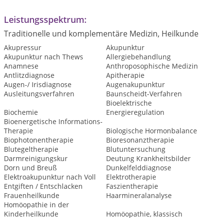
Leistungsspektrum:
Traditionelle und komplementäre Medizin, Heilkunde
Akupressur
Akupunktur
Akupunktur nach Thews
Allergiebehandlung
Anamnese
Anthroposophische Medizin
Antlitzdiagnose
Apitherapie
Augen-/ Irisdiagnose
Augenakupunktur
Ausleitungsverfahren
Baunscheidt-Verfahren
Bioelektrische
Biochemie
Energieregulation
Bioenergetische Informations-
Therapie
Biologische Hormonbalance
Biophotonentherapie
Bioresonanztherapie
Blutegeltherapie
Blutuntersuchung
Darmreinigungskur
Deutung Krankheitsbilder
Dorn und Breuß
Dunkelfelddiagnose
Elektroakupunktur nach Voll
Elektrotherapie
Entgiften / Entschlacken
Faszientherapie
Frauenheilkunde
Haarmineralanalyse
Homöopathie in der
Kinderheilkunde
Homöopathie, klassisch