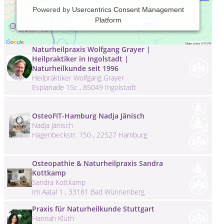
Powered by
Usercentrics Consent Management
Naturheilpraxis Thomsen-Loos GbR
Carmen Jürgensen
Platform
Harmen-Grapengeter-Str.3 , 25813 Husum
Naturheilpraxis Wolfgang Grayer |
Heilpraktiker in Ingolstadt |
Naturheilkunde seit 1996
Heilpraktiker Wolfgang Grayer
Esplanade 15c , 85049 Ingolstadt
OsteoFIT-Hamburg Nadja Jänisch
Nadja Jänisch
Hagenbeckstr. 150 , 22527 Hamburg
Osteopathie & Naturheilpraxis Sandra
Kottkamp
Sandra Kottkamp
Im Aatal 1 , 33181 Bad Wünnenberg
Praxis für Naturheilkunde Stuttgart
Hannah Kluth