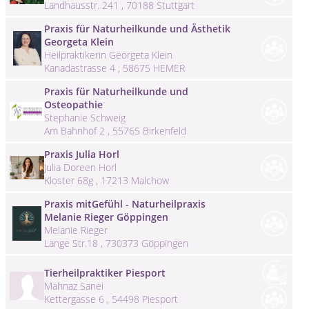
Landhausstr. 241 , 70188 Stuttgart
Praxis für Naturheilkunde und Ästhetik
Georgeta Klein
Heilpraktikerin Georgeta Klein
Kanadastrasse 4 , 58675 HEMER
Praxis für Naturheilkunde und
Osteopathie
Stephanie Schweig
Am Bahnhof 2 , 55765 Birkenfeld
Praxis Julia Horl
Julia Doreen Horl
Kloster 68g , 17213 Malchow
Praxis mitGefühl - Naturheilpraxis
Melanie Rieger Göppingen
Melanie Rieger
Lange Str.18 , 730373 Göppingen
Tierheilpraktiker Piesport
Mahnaz Sanei
Kettergasse 6 , 54498 Piesport