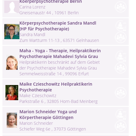
Koerperpsychotherapie Berlin
Carina Lorenz
Gneisenaustr 44 , 10961 Berlin
Körperpsychotherapie Sandra Mandl
(HP für Psychotherapie)
Sandra Mandl
Zum Wartturm 11-13 , 63571 Gelnhausen
Maha - Yoga - Therapie, Heilpraktikerin
Psychotherapie Mahadevi Sylvia Grau
Heilpraktikerin beschränkt auf dem Gebiet
der Psychotherapie Mahadevi Sylvia Grau
Semmelweisstraße 14 , 99096 Erfurt
Maike Czieschowitz Heilpraktikerin
Psychotherapie
Maike Czieschowitz
Parkstraße 6 , 32805 Horn-Bad Meinberg
Marion Schneider Yoga und
Körpertherapie Göttingen
Marion Schneider
Schiefer Weg 6e , 37073 Göttingen