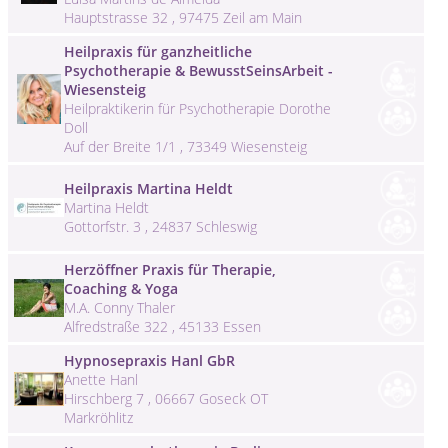
Hauptstrasse 32 , 97475 Zeil am Main
Heilpraxis für ganzheitliche
Psychotherapie & BewusstSeinsArbeit -
Wiesensteig
Heilpraktikerin für Psychotherapie Dorothe
Doll
Auf der Breite 1/1 , 73349 Wiesensteig
Heilpraxis Martina Heldt
Martina Heldt
Gottorfstr. 3 , 24837 Schleswig
Herzöffner Praxis für Therapie,
Coaching & Yoga
M.A. Conny Thaler
Alfredstraße 322 , 45133 Essen
Hypnosepraxis Hanl GbR
Anette Hanl
Hirschberg 7 , 06667 Goseck OT
Markröhlitz