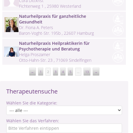
Cora Dittkrist
Fichtenweg 1 , 25980 Westerland
Naturheilpraxis für ganzheitliche
Gesundheit
Dr. Fiona A. Peters
Baron-Voght-Str. 195b , 22607 Hamburg
Naturheilpraxis Heilpraktikerin für
Psychotherapie und Beratung
Helga Proszamer
Otto-Hahn-Str. 23 , 71069 Sindelfingen
←
1
2
3
4
5
...
13
→
Therapeutensuche
Wählen Sie die Kategorie:
Wählen Sie das Verfahren: