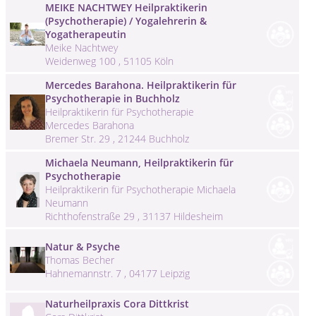
MEIKE NACHTWEY Heilpraktikerin
(Psychotherapie) / Yogalehrerin &
Yogatherapeutin
Meike Nachtwey
Weidenweg 100 , 51105 Köln
Mercedes Barahona. Heilpraktikerin für
Psychotherapie in Buchholz
Heilpraktikerin für Psychotherapie
Mercedes Barahona
Bremer Str. 29 , 21244 Buchholz
Michaela Neumann, Heilpraktikerin für
Psychotherapie
Heilpraktikerin für Psychotherapie Michaela
Neumann
Richthofenstraße 29 , 31137 Hildesheim
Natur & Psyche
Thomas Becher
Hahnemannstr. 7 , 04177 Leipzig
Naturheilpraxis Cora Dittkrist