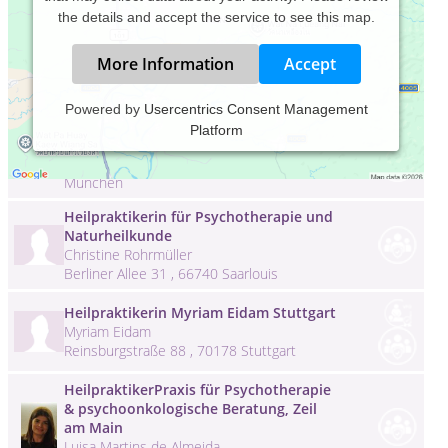
the details and accept the service to see this map.
More Information
Accept
Heilpraktikerin für Psychotherapie
Powered by
Usercentrics Consent Management
Sylvia Glas München
Platform
Sylvia Glas
Wildenholzener Straße 10 , 81671
München
Heilpraktikerin für Psychotherapie und
Naturheilkunde
Christine Rohrmüller
Berliner Allee 31 , 66740 Saarlouis
Heilpraktikerin Myriam Eidam Stuttgart
Myriam Eidam
Reinsburgstraße 88 , 70178 Stuttgart
HeilpraktikerPraxis für Psychotherapie
& psychoonkologische Beratung, Zeil
am Main
Luisa Martins de Almeida