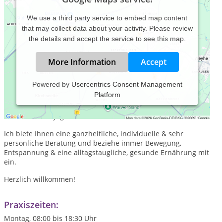
We use a third party service to embed map content
that may collect data about your activity. Please review
the details and accept the service to see this map.
More Information
Accept
Powered by
Usercentrics Consent Management
Platform
Ich habe mich auf EMDR & Hypnose spezialisiert.
Therapeutische unterstütze ich Erwachsene, im Coaching
auch Kinder & Jugendliche.
Ich biete Ihnen eine ganzheitliche, individuelle & sehr
persönliche Beratung und beziehe immer Bewegung,
Entspannung & eine alltagstaugliche, gesunde Ernährung mit
ein.
Herzlich willkommen!
Praxiszeiten:
Montag, 08:00 bis 18:30 Uhr