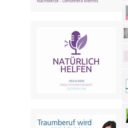
Nachtkerze - Oenothera biennis