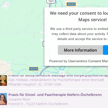
We need your consent to lo
Maps service!
We use a third party service to embe
may collect data about your activity.
details and accept the service to
More Information
Praxis für biodynamische Körperpsychotherapie und Traum
Powered by
Usercentrics Consent Ma
Elke Hannig
Schützenstrasse 8 , 82362 Weilheim
Praxis für Biodynamische Massage und Körperpsychotherap
Dipl.-Heilpäd., Heilpraktikerin für Psychotherapie Anne Morstadt
Flittarder Hauptstr. 32 , 51061 Köln
Praxis für Einzel- und Paartherapie Niefern-Öschelbronn
Susanne Rivoir
Forststr.9 , 75223 Niefern-Öschelbronn