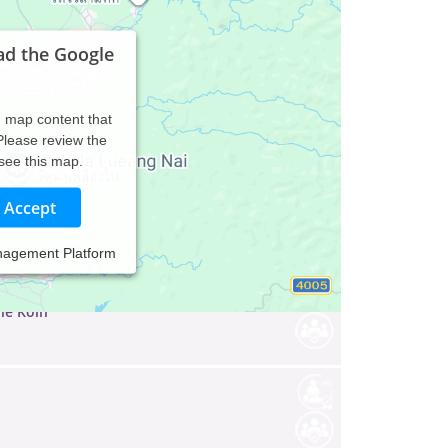
ad the Google
d map content that
 Please review the
 see this map.
Accept
atherapie
nagement Platform
ie Köln