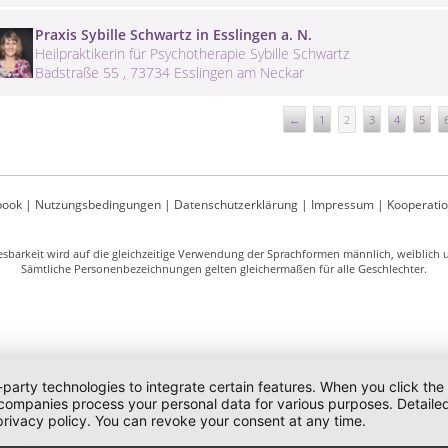
Praxis Sybille Schwartz in Esslingen a. N.
Heilpraktikerin für Psychotherapie Sybille Schwartz
Badstraße 55 , 73734 Esslingen am Neckar
←
1
2
3
4
5
book
|
Nutzungsbedingungen
|
Datenschutzerklärung
|
Impressum
|
Kooperati
sbarkeit wird auf die gleichzeitige Verwendung der Sprachformen männlich, weiblich un
Sämtliche Personenbezeichnungen gelten gleichermaßen für alle Geschlechter.
-party technologies to integrate certain features. When you click the
 companies process your personal data for various purposes. Detaile
rivacy policy. You can revoke your consent at any time.