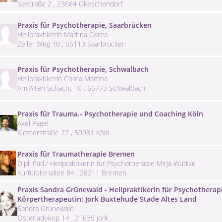
Seetraße 2 , 23684 Gkeschendorf
Praxis für Psychotherapie, Saarbrücken
Heilpraktikerin Martina Corea
Zeller Weg 10 , 66113 Saarbrücken
Praxis für Psychotherapie, Schwalbach
Heilpraktikerin Corea Martina
Am Alten Schacht 10 , 66773 Schwalbach
Praxis für Trauma.- Psychotherapie und Coaching Köln
Axel Pagel
Klosterstraße 27 , 50931 Köln
Praxis für Traumatherapie Bremen
Dipl. Päd./ Heilpraktikerin für Psychotherapie Mirja Wuttke
Kurfürstenallee 84 , 28211 Bremen
Praxis Sandra Grünewald - Heilpraktikerin für Psychotherap
Körpertherapeutin: Jork Buxtehude Stade Altes Land
Sandra Grünewald
Osterladekop 14 , 21635 Jork