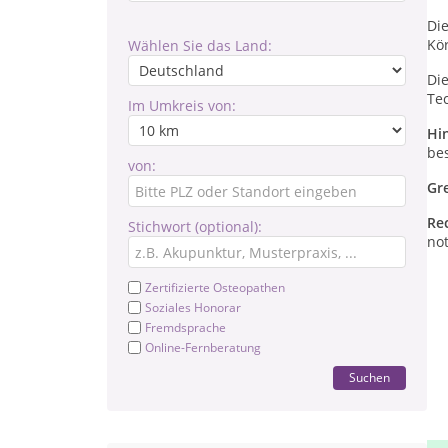
Di
Kö
Wählen Sie das Land:
Di
Te
Im Umkreis von:
Hi
be
von:
Gr
Re
Stichwort (optional):
no
Zertifizierte Osteopathen
Soziales Honorar
Fremdsprache
Online-Fernberatung
Suchen