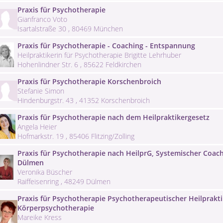
Praxis für Psychotherapie
Gianfranco Voto
Isartalstraße 30 , 80469 München
Praxis für Psychotherapie - Coaching - Entspannung
Heilpraktikerin für Psychotherapie Brigitte Lehrhuber
Hohenlindner Str. 6 , 85622 Feldkirchen
Praxis für Psychotherapie Korschenbroich
Stefanie Simon
Hindenburgstr. 43 , 41352 Korschenbroich
Praxis für Psychotherapie nach dem Heilpraktikergesetz
Angela Heier
Hofmarkstr. 19 , 85406 Flitzing/Zolling
Praxis für Psychotherapie nach HeilprG, Systemischer Coac
Dülmen
Veronika Büscher
Raiffeisenring , 48249 Dülmen
Praxis für Psychotherapie Psychotherapeutischer Heilprakt
Körperpsychotherapie
Mareike Kress