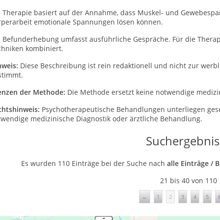
e Therapie basiert auf der Annahme, dass Muskel- und Gewebesp
rperarbeit emotionale Spannungen lösen können.
e Befunderhebung umfasst ausführliche Gespräche. Für die Therap
chniken kombiniert.
nweis:
Diese Beschreibung ist rein redaktionell und nicht zur wer
stimmt.
enzen der Methode:
Die Methode ersetzt keine notwendige medizin
chtshinweis:
Psychotherapeutische Behandlungen unterliegen ges
twendige medizinische Diagnostik oder ärztliche Behandlung.
Suchergebnis
Es wurden 110 Einträge bei der Suche nach
alle Einträge /
21 bis 40 von 110
←
1
2
3
4
5