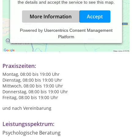
the details and accept the service to see this map.
More Information
Accept
Powered by
Usercentrics Consent Management
Platform
Besuchen Sie uns im Internet auf unserer Webseite:
www.stefanie-simon.info
oder sprechen Sie uns persönlich
telefonisch , 02161-5747920, an.
Praxiszeiten:
Montag, 08:00 bis 19:00 Uhr
Dienstag, 08:00 bis 19:00 Uhr
Mittwoch, 08:00 bis 19:00 Uhr
Donnerstag, 08:00 bis 19:00 Uhr
Freitag, 08:00 bis 19:00 Uhr
und nach Vereinbarung
Leistungsspektrum:
Psychologische Beratung