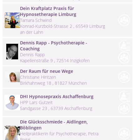
Dein Kraftplatz Praxis für
Hypnosetherapie Limburg
Tamara Schwind
Konrad-Kurzbold-Strasse 2 , 65549 Limburg
an der Lahn
Dennis Rapp - Psychotherapie -
Coaching
Dennis Rapp
Kapellenstraße 9 , 72514 Inzigkofen
Der Raum für neue Wege
Christiane Hintzen
Birkhahnweg 18 , 81827 München
DHI Hypnosepraxis Aschaffenburg
HPP Lars Gutzeit
Sandgasse 23 , 63739 Aschaffenburg
Die Glücksschmiede - Aidlingen,
Böblingen
Heilpraktikerin für Psychotherapie, Petra
Rogal