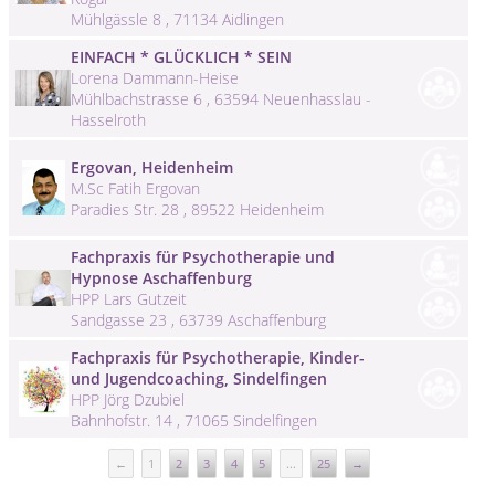
Mühlgässle 8 , 71134 Aidlingen
EINFACH * GLÜCKLICH * SEIN
Lorena Dammann-Heise
Mühlbachstrasse 6 , 63594 Neuenhasslau -
Hasselroth
Ergovan, Heidenheim
M.Sc Fatih Ergovan
Paradies Str. 28 , 89522 Heidenheim
Fachpraxis für Psychotherapie und
Hypnose Aschaffenburg
HPP Lars Gutzeit
Sandgasse 23 , 63739 Aschaffenburg
Fachpraxis für Psychotherapie, Kinder-
und Jugendcoaching, Sindelfingen
HPP Jörg Dzubiel
Bahnhofstr. 14 , 71065 Sindelfingen
←
1
2
3
4
5
...
25
→