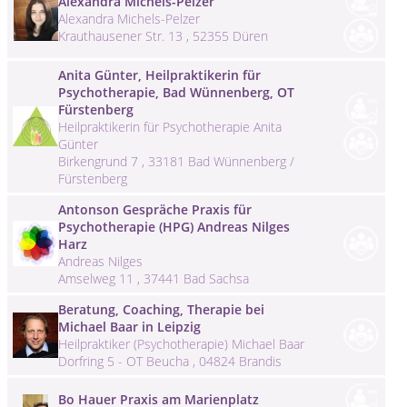
Alexandra Michels-Pelzer
Alexandra Michels-Pelzer
Krauthausener Str. 13 , 52355 Düren
Anita Günter, Heilpraktikerin für
Psychotherapie, Bad Wünnenberg, OT
Fürstenberg
Heilpraktikerin für Psychotherapie Anita
Günter
Birkengrund 7 , 33181 Bad Wünnenberg /
Fürstenberg
Antonson Gespräche Praxis für
Psychotherapie (HPG) Andreas Nilges
Harz
Andreas Nilges
Amselweg 11 , 37441 Bad Sachsa
Beratung, Coaching, Therapie bei
Michael Baar in Leipzig
Heilpraktiker (Psychotherapie) Michael Baar
Dorfring 5 - OT Beucha , 04824 Brandis
Bo Hauer Praxis am Marienplatz