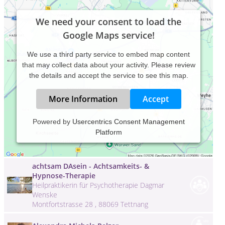
We need your consent to load the
Google Maps service!
We use a third party service to embed map content
that may collect data about your activity. Please review
the details and accept the service to see this map.
More Information
Accept
361 Grad Training - Hamburg - Sandra
Powered by
Usercentrics Consent Management
Claudia Walters
Platform
Sandra Claudia Walters
Fuhlsbüttler Strasse 145 , 22305 Hamburg
achtsam DAsein - Achtsamkeits- &
Hypnose-Therapie
Heilpraktikerin für Psychotherapie Dagmar
Wenske
Montfortstrasse 28 , 88069 Tettnang