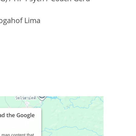
ogahof Lima
ad the Google
d map content that