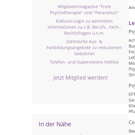
Mitgliedermagazine "Freie
An
Psychotherapie" und "Paracelsus"
Exklusiv-Login zu wertvollen
Le
Informationen zu z.B. Berufs-, Fach-,
Ps
Rechtsfragen u.v.m.
Ac
Zahlreiche Aus- &
Bu
Fortbildungsangebote zu reduzierten
Fo
Gebühren
Le
Telefon- und Supervisions-Hotline
Mo
Psy
St
Jetzt Mitglied werden!
Ps
EF
Ge
Kli
Ph
Co
In der Nähe
Be