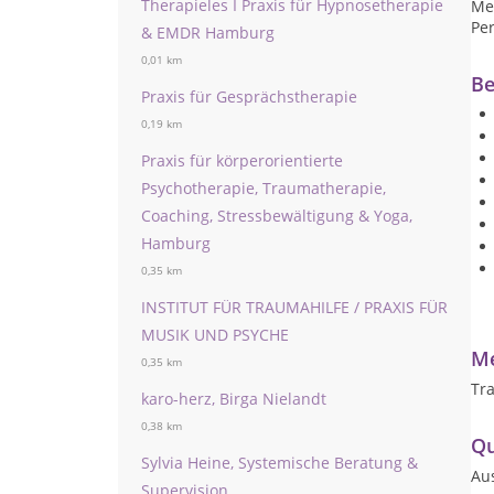
Therapieles I Praxis für Hypnosetherapie
Me
Per
& EMDR Hamburg
0,01 km
Be
Praxis für Gesprächstherapie
0,19 km
Praxis für körperorientierte
Psychotherapie, Traumatherapie,
Coaching, Stressbewältigung & Yoga,
Hamburg
0,35 km
INSTITUT FÜR TRAUMAHILFE / PRAXIS FÜR
MUSIK UND PSYCHE
Me
0,35 km
Tra
karo-herz, Birga Nielandt
0,38 km
Qu
Sylvia Heine, Systemische Beratung &
Au
Supervision