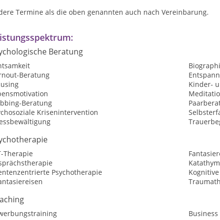
dere Termine als die oben genannten auch nach Vereinbarung.
istungsspektrum:
ychologische Beratung
htsamkeit
Biographi
rnout-Beratung
Entspan
cusing
Kinder- 
bensmotivation
Meditati
bbing-Beratung
Paarbera
chosoziale Krisenintervention
Selbster
ressbewältigung
Trauerbe
ychotherapie
T-Therapie
Fantasier
sprächstherapie
Katathym
entenzentrierte Psychotherapie
Kognitive
antasiereisen
Traumath
aching
werbungstraining
Business