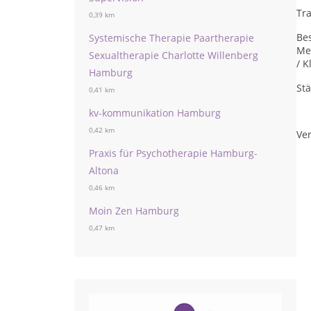
Tr
0,39 km
Be
Systemische Therapie Paartherapie
Men
Sexualtherapie Charlotte Willenberg
/ K
Hamburg
St
0,41 km
kv-kommunikation Hamburg
0,42 km
Ver
Praxis für Psychotherapie Hamburg-
Altona
0,46 km
Moin Zen Hamburg
0,47 km