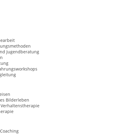
earbeit
nungsmethoden
und Jugendberatung
on
tung
fahrungsworkshops
gleitung
eisen
es Bilderleben
 Verhaltenstherapie
erapie
 Coaching