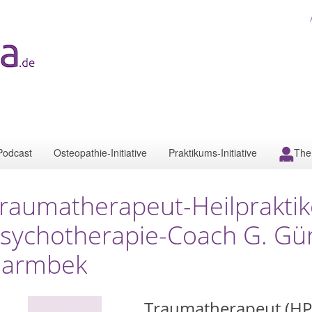
Podcast
Osteopathie-Initiative
Praktikums-Initiative
The
raumatherapeut-Heilpraktik
sychotherapie-Coach G. G
armbek
Traumatherapeut (HPG