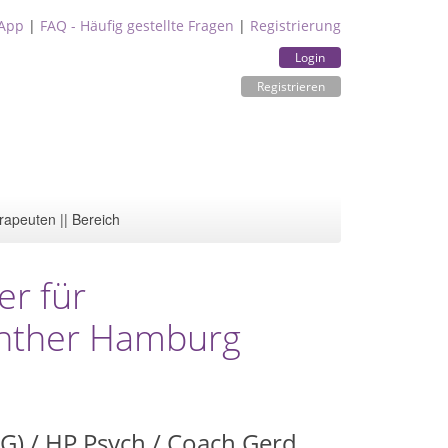
App
|
FAQ - Häufig gestellte Fragen
|
Registrierung
Login
Registrieren
rapeuten || Bereich
er für
ünther Hamburg
) / HP Psych / Coach Gerd