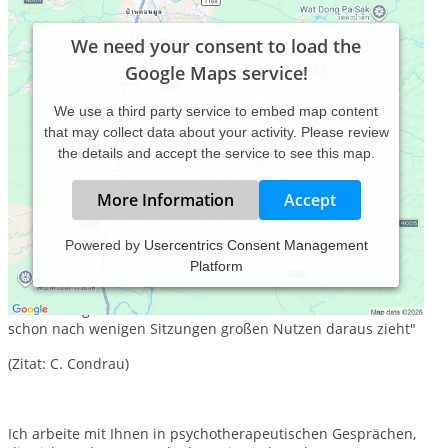
We need your consent to load the
Google Maps service!
We use a third party service to embed map content
that may collect data about your activity. Please review
the details and accept the service to see this map.
More Information
Accept
Powered by
Usercentrics Consent Management
Platform
" Roger's Methode hat nicht zuletzt dadurch bei Psychologen
beträchtliche Popularität erlangt, dass sie die
Behandlungsdauer wesentlich verkürzt und der Klient oft
schon nach wenigen Sitzungen großen Nutzen daraus zieht"
(Zitat: C. Condrau)
Ich arbeite mit Ihnen in psychotherapeutischen Gesprächen,