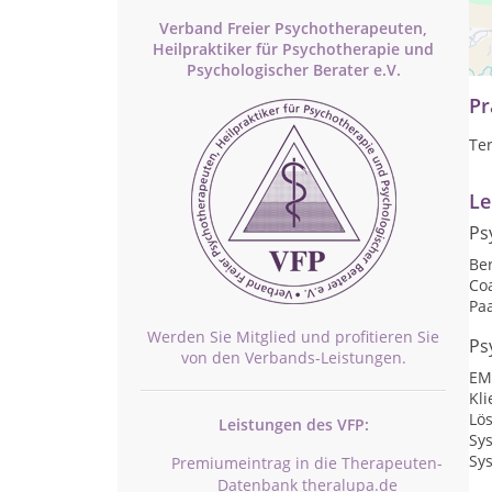
Verband Freier Psychotherapeuten,
Sy
Heilpraktiker für Psychotherapie und
Um
Psychologischer Berater e.V.
Pr
Te
Le
Ps
Be
Co
Pa
Werden Sie Mitglied und profitieren Sie
Ps
von den Verbands-Leistungen.
EM
Kli
Lö
Leistungen des VFP:
Sy
Sy
Premiumeintrag in die Therapeuten-
Datenbank theralupa.de