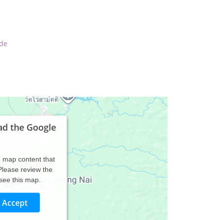
de
ad the Google
d map content that
 Please review the
 see this map.
Accept