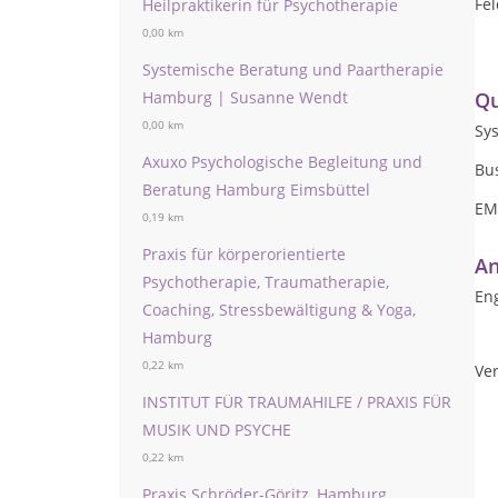
Fel
Heilpraktikerin für Psychotherapie
0,00 km
Systemische Beratung und Paartherapie
Hamburg | Susanne Wendt
Qu
0,00 km
Sy
Axuxo Psychologische Begleitung und
Bu
Beratung Hamburg Eimsbüttel
EM
0,19 km
Praxis für körperorientierte
An
Psychotherapie, Traumatherapie,
Eng
Coaching, Stressbewältigung & Yoga,
Hamburg
0,22 km
Ver
INSTITUT FÜR TRAUMAHILFE / PRAXIS FÜR
MUSIK UND PSYCHE
0,22 km
Praxis Schröder-Göritz, Hamburg