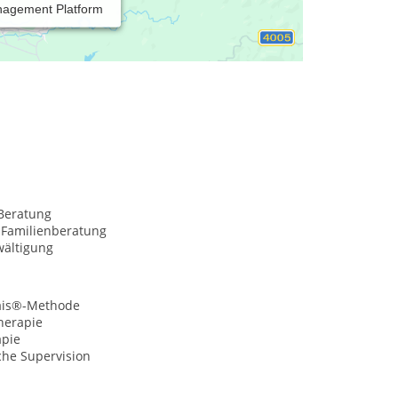
nagement Platform
amilien in beruflichen und privaten
Beratung
 Familienberatung
wältigung
ais®-Methode
herapie
apie
che Supervision