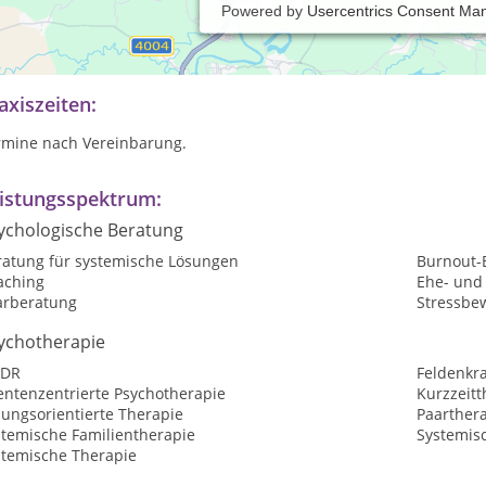
Powered by
Usercentrics Consent Ma
stemische Beratung und Coaching von Einzelpersonen, Paaren und F
bruchphasen.
axiszeiten:
rmine nach Vereinbarung.
istungsspektrum:
ychologische Beratung
ratung für systemische Lösungen
Burnout-
aching
Ehe- und
arberatung
Stressbe
ychotherapie
DR
Feldenkr
entenzentrierte Psychotherapie
Kurzzeitt
sungsorientierte Therapie
Paarther
stemische Familientherapie
Systemis
stemische Therapie