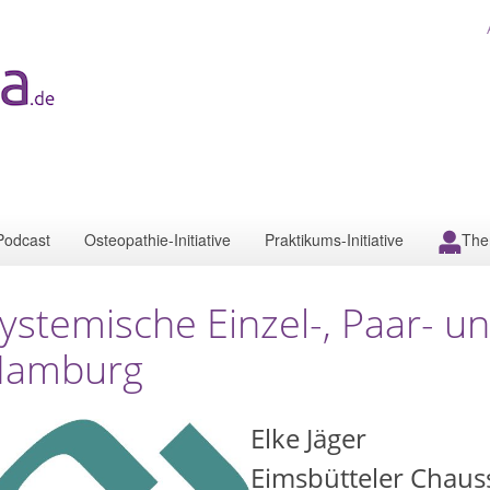
Podcast
Osteopathie-Initiative
Praktikums-Initiative
The
ystemische Einzel-, Paar- u
Hamburg
Elke Jäger
Eimsbütteler Chaus