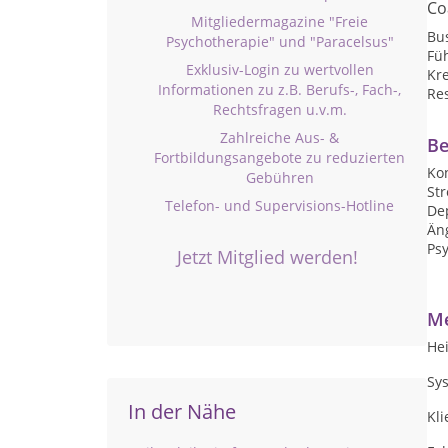
Co
Mitgliedermagazine "Freie
Bu
Psychotherapie" und "Paracelsus"
Fü
Exklusiv-Login zu wertvollen
Kre
Informationen zu z.B. Berufs-, Fach-,
Res
Rechtsfragen u.v.m.
Zahlreiche Aus- &
Be
Fortbildungsangebote zu reduzierten
Kon
Gebühren
Str
Telefon- und Supervisions-Hotline
De
Än
Ps
Jetzt Mitglied werden!
Me
Hei
Sys
In der Nähe
Kl