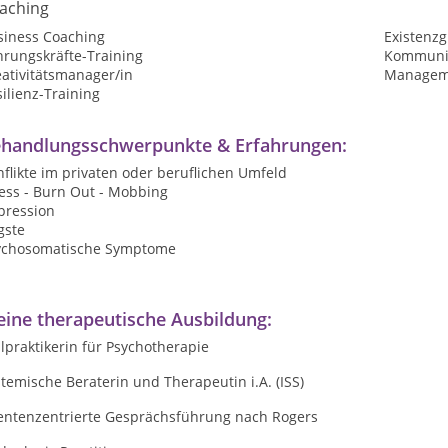
aching
siness Coaching
Existenz
hrungskräfte-Training
Kommunik
ativitätsmanager/in
Manageme
ilienz-Training
handlungsschwerpunkte & Erfahrungen:
flikte im privaten oder beruflichen Umfeld
ess - Burn Out - Mobbing
pression
gste
ychosomatische Symptome
ine therapeutische Ausbildung:
lpraktikerin für Psychotherapie
temische Beraterin und Therapeutin i.A. (ISS)
ientenzentrierte Gesprächsführung nach Rogers