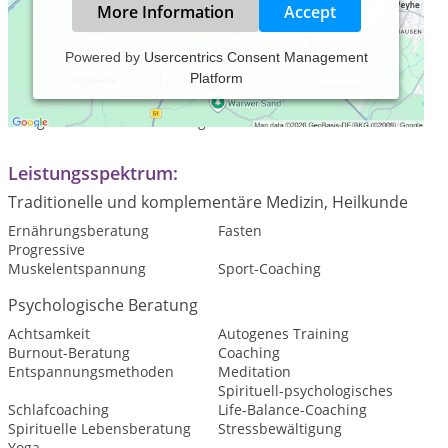
More Information
Accept
Powered by
Usercentrics Consent Management
Platform
Als Coach und Experte für Stress, Schlaf, Achtsamkeit und
Emotionale Ausgeglichenheit helfe ich dir bei deinen
alltäglichen Herausforderungen.
Leistungsspektrum:
Traditionelle und komplementäre Medizin, Heilkunde
Ernährungsberatung
Fasten
Progressive
Muskelentspannung
Sport-Coaching
Psychologische Beratung
Achtsamkeit
Autogenes Training
Burnout-Beratung
Coaching
Entspannungsmethoden
Meditation
Spirituell-psychologisches
Schlafcoaching
Life-Balance-Coaching
Spirituelle Lebensberatung
Stressbewältigung
Yoga