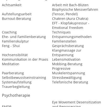
Achtsamkeit
Arbeit mit Bach-Blüten
Biophysische Messverfahren
Aufstellungsarbeit
(Tensor, Pendel)
Burnout-Beratung
Chakren (Aura Chakra)
EFT - Klopfakupressur -
Emotional Freedom
Coaching
Techniques
Ehe- und Familienberatung
Entspannungsmethoden
Familienskulptur
Familienstellen
Feng - Shui
Gesprächsberatung
Klangmassage zur
Hochsensibilität
Entspannung
Kommunikation in der Praxis
Lebensmotivation
Meditation
Mobbing-Beratung
Progressive
Paarberatung
Muskelentspannung
Selbstbewusstseinstraining
Stressbewältigung
Systemaufstellung
Telefonische Beratung
Trauerbegleitung
Psychotherapie
Eye Movement Desensitization
EMDR
and Reprocessing