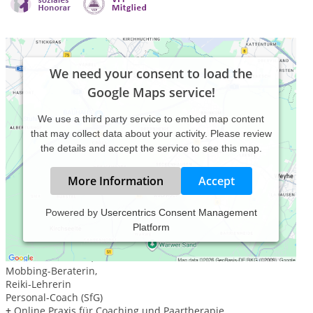
We need your consent to load the
Google Maps service!
We use a third party service to embed map content
that may collect data about your activity. Please review
the details and accept the service to see this map.
More Information
Accept
Powered by
Usercentrics Consent Management
Platform
Heilpraktikerin für Psychotherapie
Systemisch Integrative Paartherapeutin,
Burnout-Beraterin,
Mobbing-Beraterin,
Reiki-Lehrerin
Personal-Coach (SfG)
+
Online Praxis für Coaching und Paartherapie