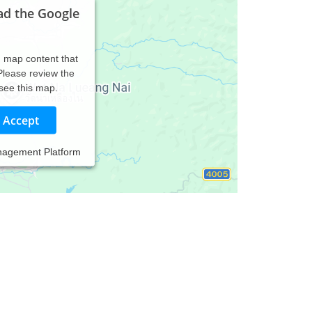
ad the Google
d map content that
 Please review the
 see this map.
Accept
nagement Platform
mischen Therapie, der Verhaltenstherapie und der