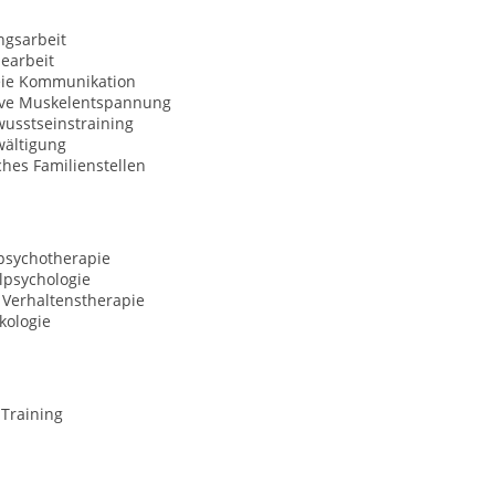
ngsarbeit
earbeit
eie Kommunikation
ive Muskelentspannung
usstseinstraining
wältigung
hes Familienstellen
sychotherapie
lpsychologie
 Verhaltenstherapie
kologie
-Training