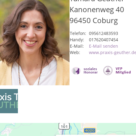
Kanonenweg 40
96450
Coburg
Telefon:
095612483593
Handy:
017620407454
E-Mail:
E-Mail senden
Web:
www.praxis-geuther.d