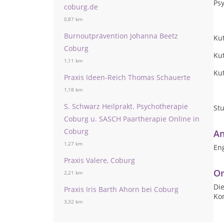
Ps
coburg.de
0,87 km
Burnoutprävention Johanna Beetz
Ku
Coburg
Ku
1,11 km
Ku
Praxis Ideen-Reich Thomas Schauerte
1,18 km
S. Schwarz Heilprakt. Psychotherapie
Stu
Coburg u. SASCH Paartherapie Online in
Coburg
An
1,27 km
Eng
Praxis Valere, Coburg
On
2,21 km
Die
Praxis Iris Barth Ahorn bei Coburg
Ko
3,32 km