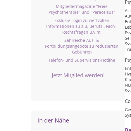
Ps
Mitgliedermagazine "Freie
Ac
Psychotherapie" und "Paracelsus"
Au
Exklusiv-Login zu wertvollen
En
Informationen zu z.B. Berufs-, Fach-,
Le
Rechtsfragen u.v.m.
Psy
Sel
Zahlreiche Aus- &
Sy
Fortbildungsangebote zu reduzierten
Tr
Gebühren
Ps
Telefon- und Supervisions-Hotline
En
Hy
Jetzt Mitglied werden!
Kli
NL
Sy
Co
Ge
Sy
In der Nähe
Be