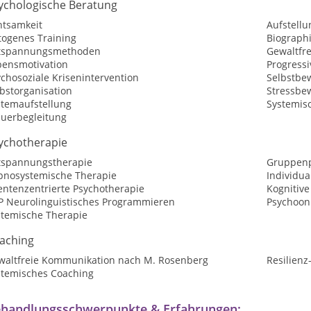
ychologische Beratung
htsamkeit
Aufstellu
togenes Training
Biographi
tspannungsmethoden
Gewaltfr
bensmotivation
Progress
chosoziale Krisenintervention
Selbstbew
bstorganisation
Stressbe
stemaufstellung
Systemisc
auerbegleitung
ychotherapie
tspannungstherapie
Gruppenp
pnosystemische Therapie
Individua
entenzentrierte Psychotherapie
Kognitive
P Neurolinguistisches Programmieren
Psychoon
stemische Therapie
aching
waltfreie Kommunikation nach M. Rosenberg
Resilienz
stemisches Coaching
handlungsschwerpunkte & Erfahrungen: