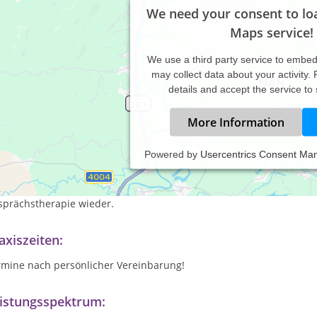
We need your consent to lo
Maps service!
We use a third party service to embe
may collect data about your activity.
details and accept the service to
More Information
Powered by
Usercentrics Consent Ma
lpraktikerin für Psychotherapie und Psychoonkologie
meiner therapeutischen Praxis finden sich Elemente aus der syste
sprächstherapie wieder.
axiszeiten:
rmine nach persönlicher Vereinbarung!
istungsspektrum: