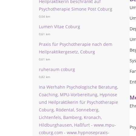
Heilpraktikerin beschränkt auf
Um
Psychotherapie Simone Post Coburg
0,04 km
Um
Lumen Vitae Coburg
De
0,61 km
Um
Praxis für Psychotherapie nach dem
Be
Heilpraktikergesetz, Coburg
0,61 km
Sy
ruheraum coburg
Fa
0,82 km
En
Ina Werhahn Psychologische Beratung,
Coaching, MPU-Vorbereitung, Hypnose
Me
und Heilpraktikerin für Psychotherapie
Eh
Coburg, Rödental, Sonneberg,
Lichtenfels, Bamberg, Kronach,
Hildburghausen, Haßfurt - www.mpu-
Psy
coburg.com - www.hypnosepraxis-