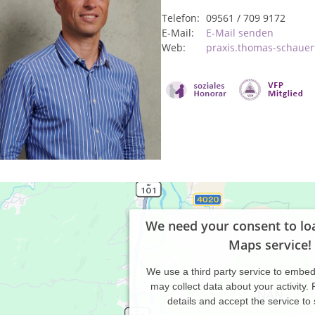
Telefon:
09561 / 709 9172
E-Mail:
E-Mail senden
Web:
praxis.thomas-schauer
We need your consent to lo
Maps service!
We use a third party service to embe
may collect data about your activity.
details and accept the service to