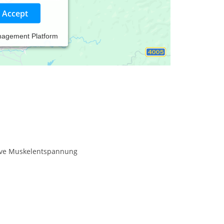
Accept
nagement Platform
 Homepage https://praxis.thomas-
ive Muskelentspannung