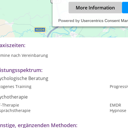
More Information
Powered by
Usercentrics Consent Ma
ne Beschreibung meiner Tätigkeitsschwerpunkte finden Sie auf der
hauerte.de/about/
axiszeiten:
rmine nach Vereinbarung
istungsspektrum:
ychologische Beratung
togenes Training
Progress
ychotherapie
T-Therapie
EMDR
sprächstherapie
Hypnose
nstige, ergänzenden Methoden: