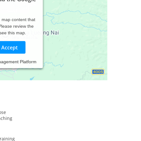
d map content that
 Please review the
 see this map.
Accept
nagement Platform
ose
aching
raining