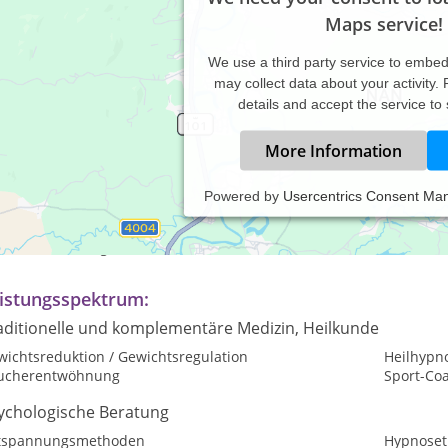
Maps service!
We use a third party service to embe
may collect data about your activity.
details and accept the service to
More Information
Powered by
Usercentrics Consent Ma
axiszeiten:
ch Vereinbarung
istungsspektrum:
aditionelle und komplementäre Medizin, Heilkunde
wichtsreduktion / Gewichtsregulation
Heilhypn
ucherentwöhnung
Sport-Co
ychologische Beratung
tspannungsmethoden
Hypnoset