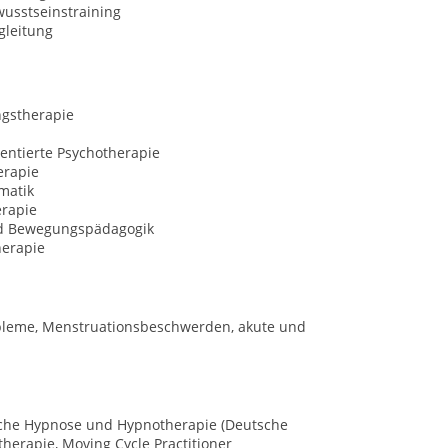
usstseinstraining
gleitung
ngstherapie
entierte Psychotherapie
erapie
matik
erapie
d Bewegungspädagogik
erapie
obleme, Menstruationsbeschwerden, akute und
ische Hypnose und Hypnotherapie (Deutsche
herapie, Moving Cycle Practitioner