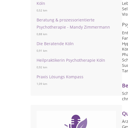
Le
Köln
Sel
0,52 km
Vis
Beratung & prozessorientierte
Ps
Psychotherapie - Mandy Zimmermann
En
0,88 km
Fan
Hy
Die Beratende Köln
Kö
0,91 km
Ph
Sc
Heilpraktikerin Psychotherapie Köln
Su
0,92 km
Ta
Praxis Lösungs Kompass
Be
1,09 km
Sc
ch
Qu
Är
Ges