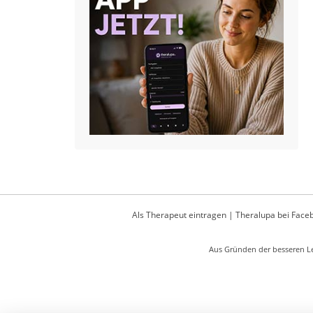
Als Therapeut eintragen
|
Theralupa bei Face
Aus Gründen der besseren Le