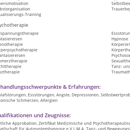
bensmotivation
Selbstbew
bstorganisation
Trauerbe
ualisierungs-Training
ychotherapie
tspannungstherapie
Essstöru
tasiereisen
Hypnose
pnotherapie
Körperori
rperpsychotherapie
Körperth
antasiereisen
Psychoso
hmerztherapie
Sexualth
chttherapie
Tanz- un
nztherapie
Traumath
handlungsschwerpunkte & Erfahrungen:
hlafstörungen, Essstörungen, Ängste, Depressionen, Selbstwertpr
ronische Schmerzen, Allergien
alifikationen und Zeugnisse:
ztliche Approbation, Zertifikat Medizinische und Psychotherapeut
ellschaft für Autosystemhypnose e.V.), M.A. Tanz- und Bewegungst