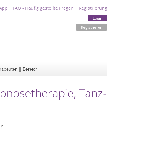
App
|
FAQ - Häufig gestellte Fragen
|
Registrierung
Login
Registrieren
rapeuten || Bereich
ypnosetherapie, Tanz-
r