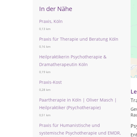
In der Nähe
Praxis, Köln
0,13 km
Praxis für Therapie und Beratung Köln
0,16 km
Heilpraktikerin Psychotherapie &
Pr
Dramatherapeutin Köln
0,19 km
na
Praxis-Kost
Le
0,28 km
Tr
Paartherapie in Köln | Oliver Masch |
Heilpraktiker (Psychotherapie)
Ge
Ra
0,51 km
Praxis für Humanistische und
Ps
systemische Psychotherapie und EMDR,
En