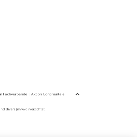
on Fachverbände
|
Aktion Continentale
d divers (m/w/d) verzichtet.