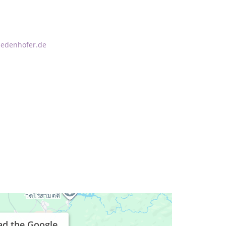
edenhofer.de
ad the Google