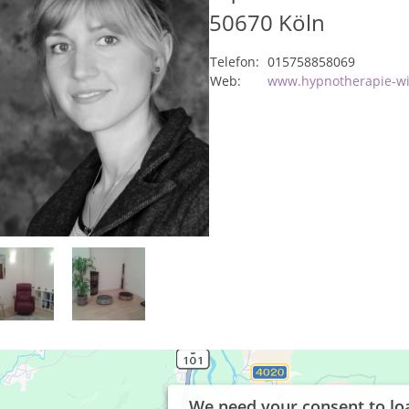
50670
Köln
Telefon:
015758858069
Web:
www.hypnotherapie-wi
We need your consent to lo