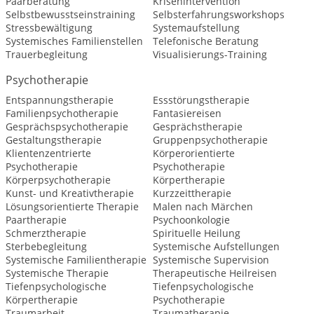
Paarberatung
Krisenintervention
Selbstbewusstseinstraining
Selbsterfahrungsworkshops
Stressbewältigung
Systemaufstellung
Systemisches Familienstellen
Telefonische Beratung
Trauerbegleitung
Visualisierungs-Training
Psychotherapie
Entspannungstherapie
Essstörungstherapie
Familienpsychotherapie
Fantasiereisen
Gesprächspsychotherapie
Gesprächstherapie
Gestaltungstherapie
Gruppenpsychotherapie
Klientenzentrierte
Körperorientierte
Psychotherapie
Psychotherapie
Körperpsychotherapie
Körpertherapie
Kunst- und Kreativtherapie
Kurzzeittherapie
Lösungsorientierte Therapie
Malen nach Märchen
Paartherapie
Psychoonkologie
Schmerztherapie
Spirituelle Heilung
Sterbebegleitung
Systemische Aufstellungen
Systemische Familientherapie
Systemische Supervision
Systemische Therapie
Therapeutische Heilreisen
Tiefenpsychologische
Tiefenpsychologische
Körpertherapie
Psychotherapie
Traumarbeit
Traumatherapie