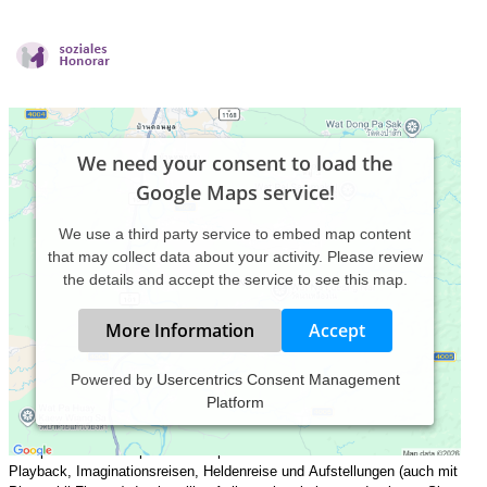
We need your consent to load the
Google Maps service!
We use a third party service to embed map content
that may collect data about your activity. Please review
the details and accept the service to see this map.
More Information
Accept
Powered by
Usercentrics Consent Management
Platform
Die Drama- oder auch Theatertherapie ist eine handlung- und
körpersorientierte, künstlerische Therapie, bei der neben dem
therapeutischen Gespräch über spielerische Interaktionen wie
Playback, Imaginationsreisen, Heldenreise und Aufstellungen (auch mit