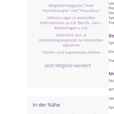
Lö
Mitgliedermagazine "Freie
Pos
Psychotherapie" und "Paracelsus"
St
Sy
Exklusiv-Login zu wertvollen
Tr
Informationen zu z.B. Berufs-, Fach-,
Rechtsfragen u.v.m.
Be
Zahlreiche Aus- &
Fortbildungsangebote zu reduzierten
Sys
Gebühren
Ein
Telefon- und Supervisions-Hotline
Tr
Jetzt Mitglied werden!
Me
Fa
MT
Hei
In der Nähe
Sy