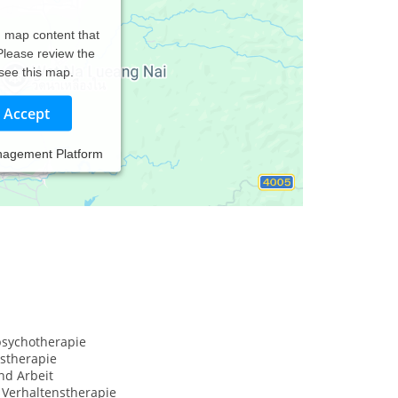
d map content that
 Please review the
 see this map.
Accept
nagement Platform
psychotherapie
stherapie
nd Arbeit
 Verhaltenstherapie