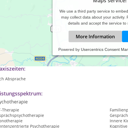
Maps service!
We use a third party service to embe
may collect data about your activity.
details and accept the service to
More Information
Powered by
Usercentrics Consent Ma
lpraktikerin (Psychotherapie)
axiszeiten:
ch Absprache
istungsspektrum:
ychotherapie
T-Therapie
Familien
sprächspsychotherapie
Gespräch
pnotherapie
Innere Ki
entenzentrierte Psychotherapie
Kognitive