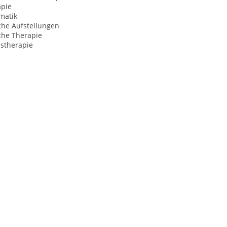
apie
matik
che Aufstellungen
che Therapie
nstherapie