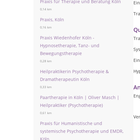
Praxis für Therapie und Beratung Köln
Ein
0,14 km
Tr
Praxis, Köln
0,16 km
Qu
Praxis Wiedenhofer Köln -
Tr
Hypnosetherapie, Tanz- und
Sy
Bewegungstherapie
Ein
0,28 km
Hy
Heilpraktikerin Psychotherapie &
Dramatherapeutin Köln
An
0,33 km
Eng
Paartherapie in Köln | Oliver Masch |
Heilpraktiker (Psychotherapie)
0,61 km
Ver
Praxis für Humanistische und
systemische Psychotherapie und EMDR,
Köln