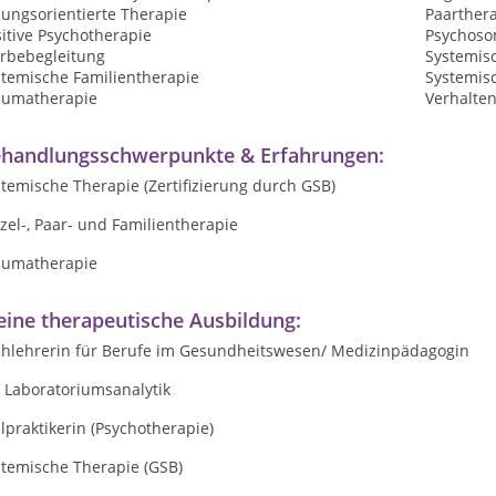
sungsorientierte Therapie
Paarther
itive Psychotherapie
Psychoso
erbebegleitung
Systemis
stemische Familientherapie
Systemis
aumatherapie
Verhalte
handlungsschwerpunkte & Erfahrungen:
temische Therapie (Zertifizierung durch GSB)
zel-, Paar- und Familientherapie
aumatherapie
ine therapeutische Ausbildung:
chlehrerin für Berufe im Gesundheitswesen/ Medizinpädagogin
 Laboratoriumsanalytik
lpraktikerin (Psychotherapie)
stemische Therapie (GSB)