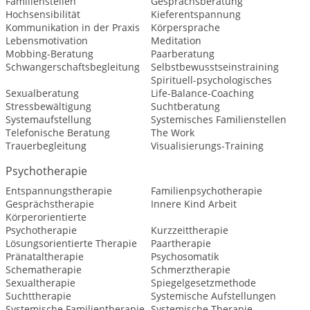
Familienstellen
Gesprächsberatung
Hochsensibilität
Kieferentspannung
Kommunikation in der Praxis
Körpersprache
Lebensmotivation
Meditation
Mobbing-Beratung
Paarberatung
Schwangerschaftsbegleitung
Selbstbewusstseinstraining
Spirituell-psychologisches
Sexualberatung
Life-Balance-Coaching
Stressbewältigung
Suchtberatung
Systemaufstellung
Systemisches Familienstellen
Telefonische Beratung
The Work
Trauerbegleitung
Visualisierungs-Training
Psychotherapie
Entspannungstherapie
Familienpsychotherapie
Gesprächstherapie
Innere Kind Arbeit
Körperorientierte
Psychotherapie
Kurzzeittherapie
Lösungsorientierte Therapie
Paartherapie
Pränataltherapie
Psychosomatik
Schematherapie
Schmerztherapie
Sexualtherapie
Spiegelgesetzmethode
Suchttherapie
Systemische Aufstellungen
Systemische Familientherapie
Systemische Therapie