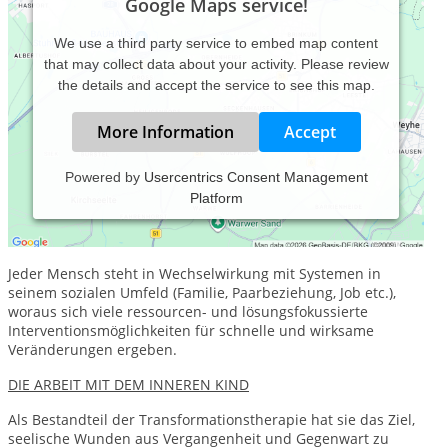
Google Maps service!
We use a third party service to embed map content
that may collect data about your activity. Please review
the details and accept the service to see this map.
More Information
Accept
Powered by
Usercentrics Consent Management
Platform
MEINE SCHWERPUNKTE IN THERAPIE & COACHING:
DER SYSTEMISCHE ANSATZ
Jeder Mensch steht in Wechselwirkung mit Systemen in
seinem sozialen Umfeld (Familie, Paarbeziehung, Job etc.),
woraus sich viele ressourcen- und lösungsfokussierte
Interventionsmöglichkeiten für schnelle und wirksame
Veränderungen ergeben.
DIE ARBEIT MIT DEM INNEREN KIND
Als Bestandteil der Transformationstherapie hat sie das Ziel,
seelische Wunden aus Vergangenheit und Gegenwart zu