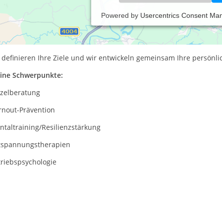
Powered by
Usercentrics Consent Ma
axis für psychologische Beratung, Coaching und Kommunikation
rne unterstütze und begleite ich Sie bei persönlichen und berufl
 definieren Ihre Ziele und wir entwickeln gemeinsam Ihre persönlic
ine Schwerpunkte:
inzelberatung
rnout-Prävention
taltraining/Resilienzstärkung
tspannungstherapien
triebspsychologie