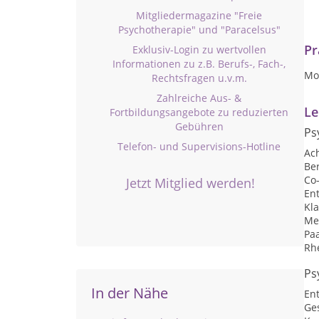
Mitgliedermagazine "Freie
Psychotherapie" und "Paracelsus"
Pr
Exklusiv-Login zu wertvollen
Informationen zu z.B. Berufs-, Fach-,
Mon
Rechtsfragen u.v.m.
Zahlreiche Aus- &
Le
Fortbildungsangebote zu reduzierten
Gebühren
Ps
Telefon- und Supervisions-Hotline
Ac
Be
Co
Jetzt Mitglied werden!
En
Kl
Me
Pa
Rhe
Ps
In der Nähe
En
Ge