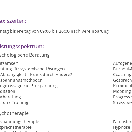
axiszeiten:
tag bis Freitag von 09:00 bis 20:00 nach Vereinbarung
istungsspektrum:
ychologische Beratung
htsamkeit
Autogene
ratung für systemische Lösungen
Burnout-
-Abhängigkeit - Krank durch Andere?
Coaching
tspannungsmethoden
Gespräch
angmassage zur Entspannung
Kommunik
ditation
Mobbing-
arberatung
Progress
torik-Training
Stressbe
ychotherapie
tspannungstherapie
Fantasier
sprächstherapie
Hypnose