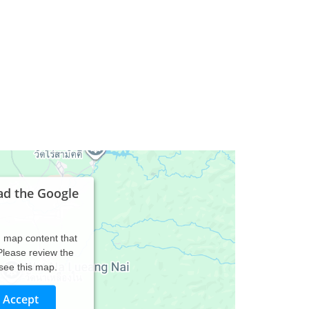
ad the Google
d map content that
 Please review the
 see this map.
Accept