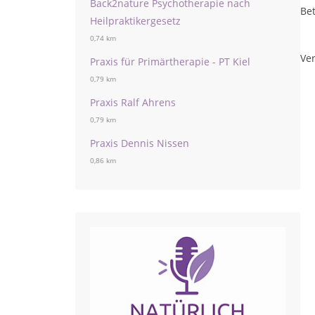
Back2nature Psychotherapie nach
Bet
Heilpraktikergesetz
0,74 km
Ver
Praxis für Primärtherapie - PT Kiel
0,79 km
Praxis Ralf Ahrens
0,79 km
Praxis Dennis Nissen
0,86 km