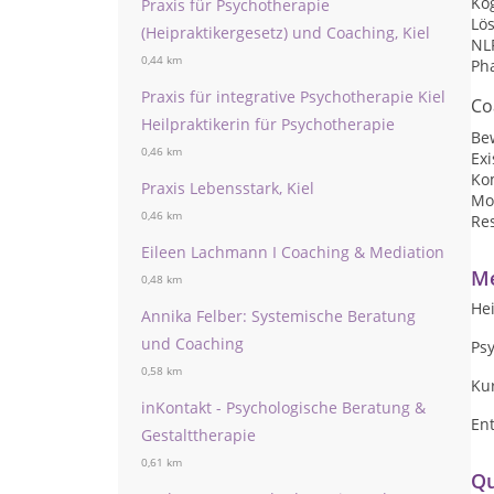
Kog
Praxis für Psychotherapie
Lö
(Heipraktikergesetz) und Coaching, Kiel
NL
0,44 km
Ph
Praxis für integrative Psychotherapie Kiel
Co
Heilpraktikerin für Psychotherapie
Be
0,46 km
Ex
Ko
Praxis Lebensstark, Kiel
Mo
0,46 km
Res
Eileen Lachmann I Coaching & Mediation
Me
0,48 km
Hei
Annika Felber: Systemische Beratung
und Coaching
Ps
0,58 km
Ku
inKontakt - Psychologische Beratung &
En
Gestalttherapie
0,61 km
Qu