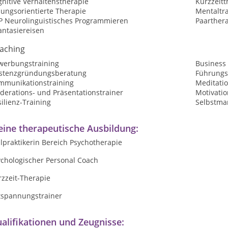
nitive Verhaltenstherapie
Kurzzeitt
sungsorientierte Therapie
Mentaltr
P Neurolinguistisches Programmieren
Paarther
antasiereisen
aching
werbungstraining
Business
istenzgründungsberatung
Führungs
mmunikationstraining
Meditatio
derations- und Präsentationstrainer
Motivatio
ilienz-Training
Selbstma
ine therapeutische Ausbildung:
lpraktikerin Bereich Psychotherapie
ychologischer Personal Coach
rzzeit-Therapie
tspannungstrainer
alifikationen und Zeugnisse: