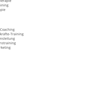
herapie
aining
apie
 Coaching
kräfte-Training
nsleitung
nstraining
rketing