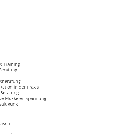
s Training
Beratung
sberatung
ation in der Praxis
Beratung
ive Muskelentspannung
wältigung
eisen