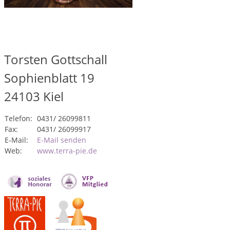
Torsten Gottschall
Sophienblatt 19
24103
Kiel
Telefon:
0431/ 26099811
Fax:
0431/ 26099917
E-Mail:
E-Mail senden
Web:
www.terra-pie.de