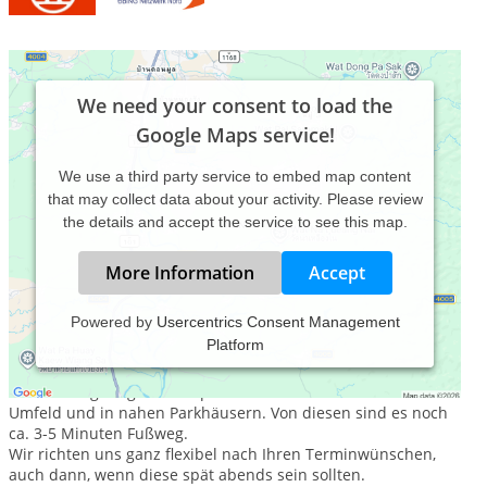
We need your consent to load the
Google Maps service!
We use a third party service to embed map content
that may collect data about your activity. Please review
the details and accept the service to see this map.
More Information
Accept
Powered by
Usercentrics Consent Management
Platform
Die urgemütliche und ruhige Praxis liegt mitten in Kiel in der
unmittelbaren Nähe des Hauptbahnhofes.
Somit sind genügend Parkplätze direkt im unmittelbaren
Umfeld und in nahen Parkhäusern. Von diesen sind es noch
ca. 3-5 Minuten Fußweg.
Wir richten uns ganz flexibel nach Ihren Terminwünschen,
auch dann, wenn diese spät abends sein sollten.