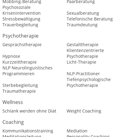
Mobbing-Beratung
Paarberatung
Psychosoziale
Krisenintervention
Sexualberatung
Stressbewältigung
Telefonische Beratung
Trauerbegleitung
Traumdeutung
Psychotherapie
Gesprächstherapie
Gestalttherapie
Klientenzentrierte
Hypnose
Psychotherapie
Kurzzeittherapie
Licht-Therapie
NLP Neurolinguistisches
Programmieren
NLP-Practitioner
Tiefenpsychologische
Sterbebegleitung
Psychotherapie
Traumatherapie
Wellness
Schlank werden ohne Diät
Weight Coaching
Coaching
Kommunikationstraining
Mediation
Meditationsleitung
Personality Coaching