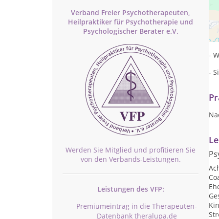
Verband Freier Psychotherapeuten,
Pr
Heilpraktiker für Psychotherapie und
Psychologischer Berater e.V.
- o
- W
- S
Pr
Na
Le
Werden Sie Mitglied und profitieren Sie
Ps
von den Verbands-Leistungen.
Ac
Co
Eh
Leistungen des VFP:
Ge
Ki
Premiumeintrag in die Therapeuten-
St
Datenbank theralupa.de