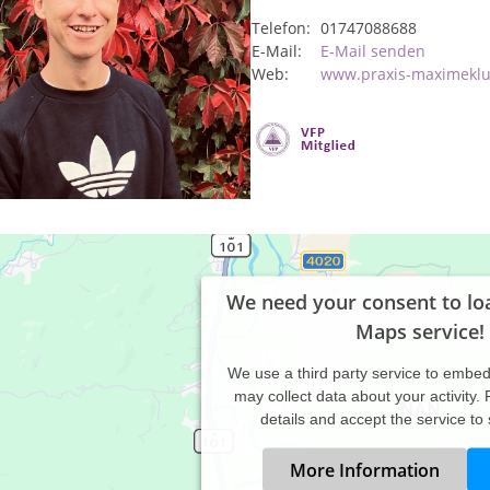
Telefon:
01747088688
E-Mail:
E-Mail senden
Web:
www.praxis-maximekl
We need your consent to lo
Maps service!
We use a third party service to embe
may collect data about your activity.
details and accept the service to
More Information