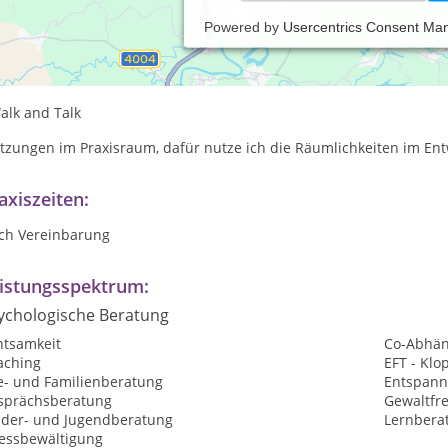
Powered by
Usercentrics Consent Ma
axis für Psychotherapie, Coaching und psychologische Beratung
nline-Beratung
alk and Talk
itzungen im Praxisraum, dafür nutze ich die Räumlichkeiten im En
axiszeiten:
ch Vereinbarung
istungsspektrum:
ychologische Beratung
htsamkeit
Co-Abhän
aching
EFT - Kl
e- und Familienberatung
Entspan
sprächsberatung
Gewaltfr
nder- und Jugendberatung
Lernbera
ressbewältigung