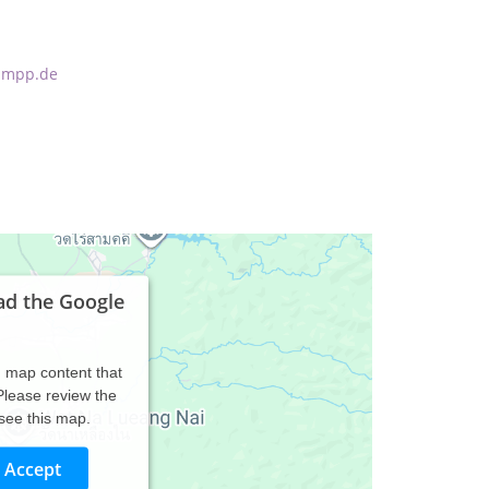
umpp.de
ad the Google
d map content that
 Please review the
 see this map.
Accept