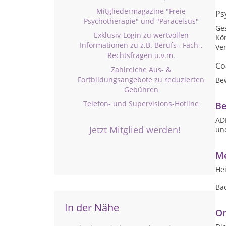
Mitgliedermagazine "Freie
Ps
Psychotherapie" und "Paracelsus"
Ge
Exklusiv-Login zu wertvollen
Kör
Informationen zu z.B. Berufs-, Fach-,
Ve
Rechtsfragen u.v.m.
Co
Zahlreiche Aus- &
Fortbildungsangebote zu reduzierten
Be
Gebühren
Telefon- und Supervisions-Hotline
Be
ADH
Jetzt Mitglied werden!
un
Me
Hei
Bac
In der Nähe
On