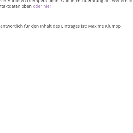
ser Anbieter/Therapeut bietet Online-Fernberatung an. Weitere In
ntaktdaten oben
oder hier
.
antwortlich für den Inhalt des Eintrages ist: Maxime Klumpp