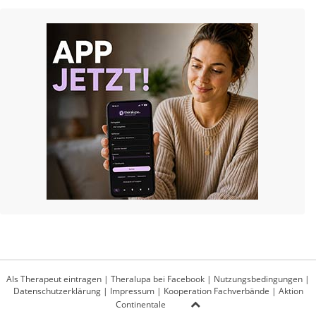
Als Therapeut eintragen
|
Theralupa bei Facebook
|
Nutzungsbedingungen
|
Datenschutzerklärung
|
Impressum
|
Kooperation Fachverbände
|
Aktion
Continentale