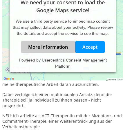
We need your consent to load the
Google Maps service!
We use a third party service to embed map content
that may collect data about your activity. Please review
the details and accept the service to see this map.
More Information
Accept
Powered by
Usercentrics Consent Management
Platform
Jahrgang 66, lebe mit Familie in Stuttgart.
Ich beschäftige mich seit über 20 Jahren intensiv mit dem
Thema "Achtsamkeit", deshalb war es nur folgerichtig, auch
meine therapeutische Arbeit daran auszurichten.
Dabei verfolge ich einen multimodalen Ansatz, denn die
Therapie soll ja individuell zu Ihnen passen - nicht
umgekehrt.
NEU: Ich arbeite als ACT-Therapeutin mit der Akzeptanz- und
Commitment-Therapie, einer Weiterentwicklung aus der
Verhaltenstherapie