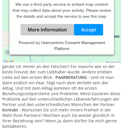
We use a third party service to embed map content
that may collect data about your activity. Please review
the details and accept the service to see this map.
More Information
Accept
Powered by
Usercentrics Consent Management
Platform
SINGLEBERATUNG
- Die Geschichte von jedem Paar ist sehr
individuell. Und oft beginnt sie bereits mit der Partnersuche.
Wie finde ich den Partner, der wirklich zu mir passt? Warum
gerate ich immer an den Falschen? Für manche war es der
beste Freund, der zum Liebhaber wurde. Andere erleben
Liebe auf den ersten Blick.
PAARBERATUNG
- Und ist man
dann endlich ein Paar, folgt nach dem Verliebt sein der
Alltag. Und mit dem Alltag kommen oft die ersten
Beziehungsstolpersteine und Probleme. Meist basieren diese
Probleme auf den unterschiedlichen Lebenserfahrungen der
Partner und den unterschiedlichen Wünschen der Partner.
Kontakt
- Wünschen Sie sich mehr innere Freiheit in der
Wahl Ihres Partners? Möchten auch Sie wieder glücklich in
Ihrer Beziehung sein? Wenn ja, dann dürfen Sie mich gerne
kontaktieren.