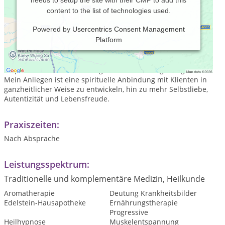
needs to setup the site with their CMP to add this
content to the list of technologies used.
Powered by
Usercentrics Consent Management
Platform
Meine Arbeit basiert auf einer integrativen Ausbildung
verschiedener Änsätze. Sie ist tiefenpsychiologisch und
körperorientiert auf bioenergetischer Grundlage aufgebaut.
Mein Anliegen ist eine spirituelle Anbindung mit Klienten in
ganzheitlicher Weise zu entwickeln, hin zu mehr Selbstliebe,
Autentizität und Lebensfreude.
Praxiszeiten:
Nach Absprache
Leistungsspektrum:
Traditionelle und komplementäre Medizin, Heilkunde
Aromatherapie
Deutung Krankheitsbilder
Edelstein-Hausapotheke
Ernährungstherapie
Progressive
Heilhypnose
Muskelentspannung