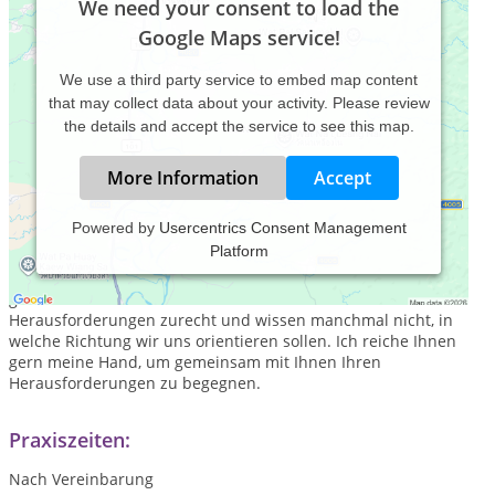
We need your consent to load the
Google Maps service!
We use a third party service to embed map content
that may collect data about your activity. Please review
the details and accept the service to see this map.
More Information
Accept
Powered by
Usercentrics Consent Management
Platform
Auf unserem Lebensweg begegnen uns die
unterschiedlichsten Herausforderungen, die es zu meistern
gilt. Nicht immer kommen wir allein mit diesen
Herausforderungen zurecht und wissen manchmal nicht, in
welche Richtung wir uns orientieren sollen. Ich reiche Ihnen
gern meine Hand, um gemeinsam mit Ihnen Ihren
Herausforderungen zu begegnen.
Praxiszeiten:
Nach Vereinbarung