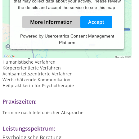
that may collect data about your activity. Please review
the details and accept the service to see this map.
More Information
Accept
Powered by
Usercentrics Consent Management
Platform
Zertifizierte Hakomi® Psychotherapie
Psychotherapie im Gespräch
Entspannungsverfahren
Humanistische Verfahren
Körperorientierte Verfahren
Achtsamkeitszentrierte Verfahren
Wertschätzende Kommunikation
Heilpraktikerin für Psychotherapie
Praxiszeiten:
Termine nach telefonischer Absprache
Leistungsspektrum:
Psychologische Beratung