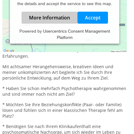
the details and accept the service to see this map.
More Information
Accept
Powered by
Usercentrics Consent Management
Platform
Als Therapeutin im Bereich der körperorientierten
Psychotherapie habe ich seit über 10 Jahren fundiertes
Wissen kombiniert mit einer Vielzahl praktischer
Erfahrungen.
Mit achtsamer Herangehensweise, kreativen Ideen und
meiner unkomplizierten Art begleite ich Sie durch Ihre
persönliche Entwicklung, auf dem Weg zu Ihrem Ziel.
* Haben Sie schon mehrfach Psychotherapie wahrgenommen
und sind immer noch nicht am Ziel?
* Möchten Sie Ihre Beziehungskonflikte (Paar- oder Familie)
lösen und fühlen sich in einer klassischen Therapie fehl am
Platz?
* Benötigen Sie nach Ihrem Klinikaufenthalt eine
psychosomatische Nachsorge, um sich wieder im Leben zu