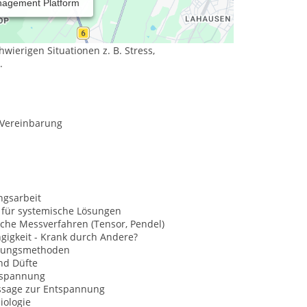
nagement Platform
n" integriert. Als Heilpraktiker für Psychotherapie
ratung, Coaching, Entspannung und Energiearbeit.
wierigen Situationen z. B. Stress,
.
 Vereinbarung
ngsarbeit
 für systemische Lösungen
che Messverfahren (Tensor, Pendel)
gigkeit - Krank durch Andere?
nungsmethoden
nd Düfte
tspannung
sage zur Entspannung
iologie