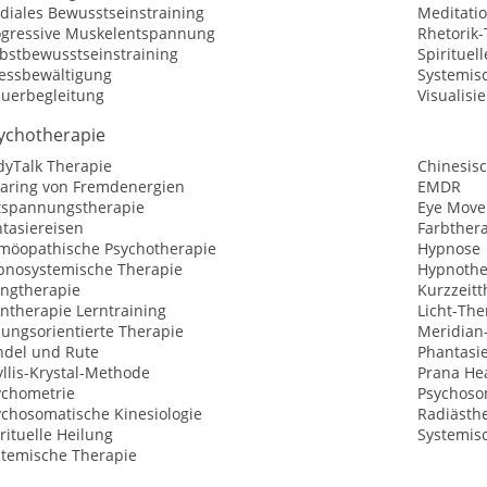
diales Bewusstseinstraining
Meditati
ogressive Muskelentspannung
Rhetorik-
lbstbewusstseinstraining
Spirituel
ressbewältigung
Systemisc
auerbegleitung
Visualisi
ychotherapie
dyTalk Therapie
Chinesis
earing von Fremdenergien
EMDR
tspannungstherapie
Eye Move
tasiereisen
Farbther
möopathische Psychotherapie
Hypnose
pnosystemische Therapie
Hypnothe
angtherapie
Kurzzeitt
ntherapie Lerntraining
Licht-The
sungsorientierte Therapie
Meridian
ndel und Rute
Phantasi
llis-Krystal-Methode
Prana He
ychometrie
Psychoso
ychosomatische Kinesiologie
Radiästh
rituelle Heilung
Systemis
stemische Therapie