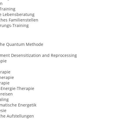
on
Training
le Lebensberatung
hes Familienstellen
erungs-Training
che Quantum Methode
ment Desensitization and Reprocessing
apie
rapie
herapie
rapie
-Energie-Therapie
ereisen
aling
matische Energetik
esie
che Aufstellungen