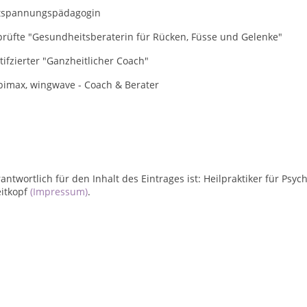
tspannungspädagogin
prüfte "Gesundheitsberaterin für Rücken, Füsse und Gelenke"
tifzierter "Ganzheitlicher Coach"
bimax, wingwave - Coach & Berater
antwortlich für den Inhalt des Eintrages ist: Heilpraktiker für Ps
eitkopf
(Impressum)
.