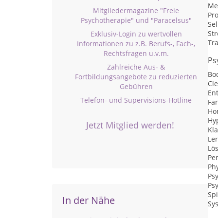
Me
Mitgliedermagazine "Freie
Pr
Psychotherapie" und "Paracelsus"
Se
St
Exklusiv-Login zu wertvollen
Tr
Informationen zu z.B. Berufs-, Fach-,
Rechtsfragen u.v.m.
Ps
Zahlreiche Aus- &
Bo
Fortbildungsangebote zu reduzierten
Cl
Gebühren
En
Telefon- und Supervisions-Hotline
Fan
Ho
Hy
Jetzt Mitglied werden!
Kl
Ler
Lö
Pe
Phy
Ps
Ps
Spi
In der Nähe
Sy