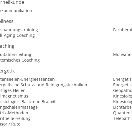
erheilkunde
erkommunikation
llness
tspannungstraining
Farbbera
ll-Aging-Coaching
aching
ditationsleitung
Motivatio
stemisches Coaching
ergetik
ütenseelen-Energieessenzen
Energeti
ergetische Schutz- und Reinigungstechniken
Energetis
stiges Heilen
Geopatho
ilmagnetismus
Kinesiolo
esiologie - Basic one Brain®
Kinesiolo
angschalenmassage
Lichtarbe
trix-Methoden
Quantent
rituelle Heilung
Telepathi
sor / Rute