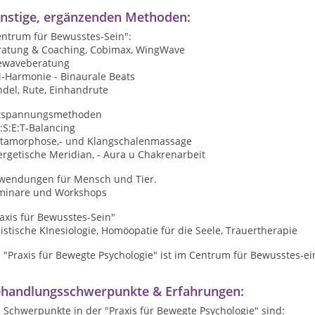
nstige, ergänzenden Methoden:
entrum für Bewusstes-Sein":
ratung & Coaching, Cobimax, WingWave
fewaveberatung
-Harmonie - Binaurale Beats
del, Rute, Einhandrute
tspannungsmethoden
:S:E:T-Balancing
tamorphose,- und Klangschalenmassage
ergetische Meridian, - Aura u Chakrenarbeit
wendungen für Mensch und Tier.
minare und Workshops
axis für Bewusstes-Sein"
istische KInesiologie, Homöopatie für die Seele, Trauertherapie
 "Praxis für Bewegte Psychologie" ist im Centrum für Bewusstes-ein
handlungsschwerpunkte & Erfahrungen:
 Schwerpunkte in der "Praxis für Bewegte Psychologie" sind: