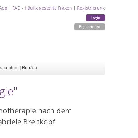
App
|
FAQ - Häufig gestellte Fragen
|
Registrierung
Login
Registrieren
rapeuten || Bereich
gie"
ychotherapie nach dem
abriele Breitkopf