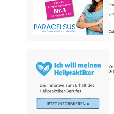
En
ge
zer
Co
Ver
Br