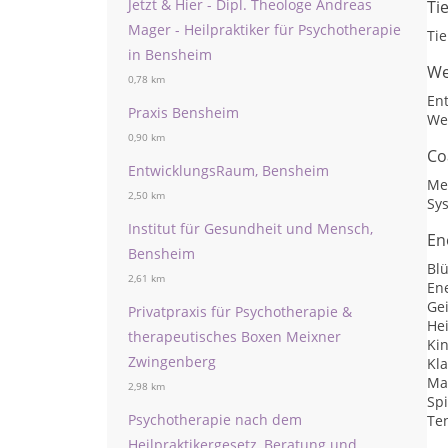
Jetzt & Hier - Dipl. Theologe Andreas
Ti
Mager - Heilpraktiker für Psychotherapie
Ti
in Bensheim
We
0,78 km
En
Praxis Bensheim
We
0,90 km
Co
EntwicklungsRaum, Bensheim
Me
2,50 km
Sy
Institut für Gesundheit und Mensch,
En
Bensheim
Bl
2,61 km
En
Gei
Privatpraxis für Psychotherapie &
He
therapeutisches Boxen Meixner
Kin
Zwingenberg
Kl
Ma
2,98 km
Spi
Psychotherapie nach dem
Ten
Heilpraktikergesetz, Beratung und