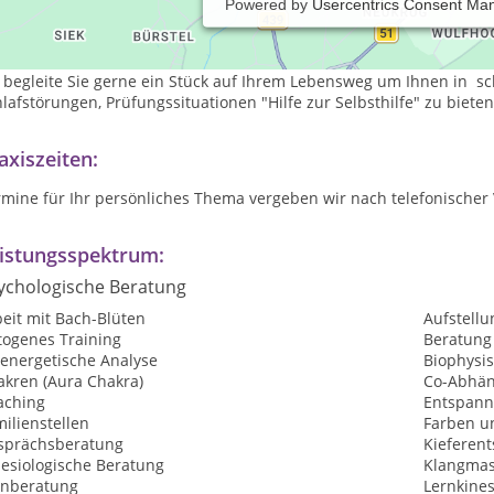
Powered by
Usercentrics Consent Ma
 "Praxis für Bewegte Psychologie" ist im "Centrum für Bewusstes-Sei
ch dem Heilpraktikergesetz sind meine Schwerpunkte Therapie, Be
 begleite Sie gerne ein Stück auf Ihrem Lebensweg um Ihnen in sch
lafstörungen, Prüfungssituationen "Hilfe zur Selbsthilfe" zu bieten
axiszeiten:
rmine für Ihr persönliches Thema vergeben wir nach telefonischer
istungsspektrum:
ychologische Beratung
eit mit Bach-Blüten
Aufstellu
togenes Training
Beratung
oenergetische Analyse
Biophysis
akren (Aura Chakra)
Co-Abhän
aching
Entspan
ilienstellen
Farben u
sprächsberatung
Kieferen
nesiologische Beratung
Klangmas
rnberatung
Lernkines