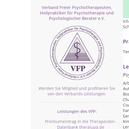
Die
Verband Freier Psychotherapeuten,
na
Heilpraktiker für Psychotherapie und
Psychologischer Berater e.V.
Ich
Sch
Pr
Te
Le
Ps
Arb
Werden Sie Mitglied und profitieren Sie
Au
von den Verbands-Leistungen.
Bi
Ch
Co
Fam
Leistungen des VFP:
Ge
Premiumeintrag in die Therapeuten-
Ki
Le
Datenbank theralupa.de