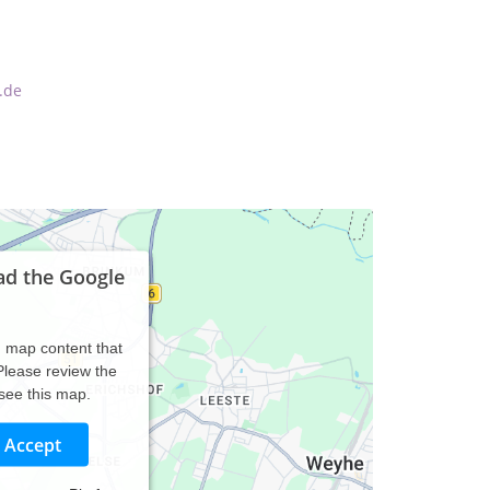
.de
ad the Google
d map content that
 Please review the
 see this map.
Accept