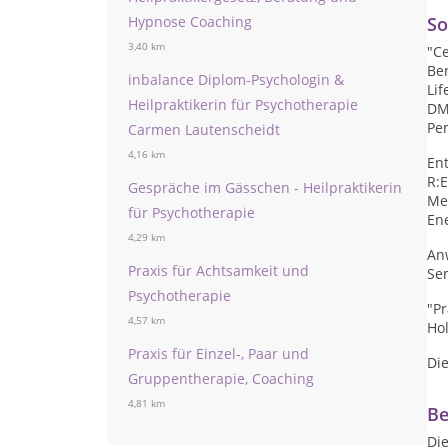
Hypnose Coaching
So
3,40 km
"C
Be
inbalance Diplom-Psychologin &
Li
Heilpraktikerin für Psychotherapie
DM
Pen
Carmen Lautenscheidt
4,16 km
En
R:E
Gespräche im Gässchen - Heilpraktikerin
Me
für Psychotherapie
En
4,29 km
An
Praxis für Achtsamkeit und
Se
Psychotherapie
"Pr
4,57 km
Hol
Praxis für Einzel-, Paar und
Die
Gruppentherapie, Coaching
4,81 km
Be
Die