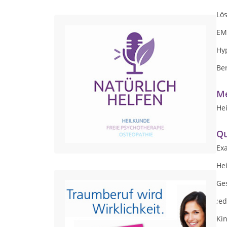
Lös
EMD
Hy
Be
Me
Hei
Qu
Ex
Hei
Ge
;e
Kin