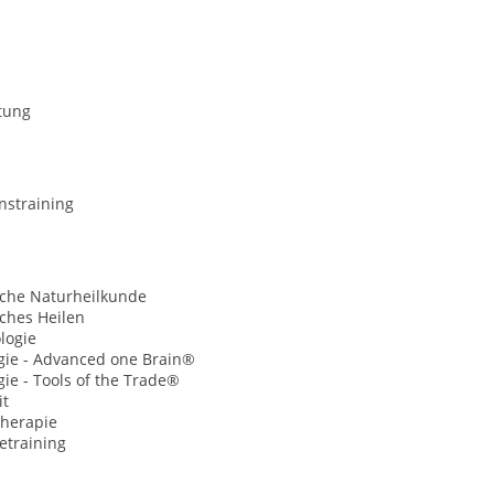
tung
nstraining
sche Naturheilkunde
ches Heilen
logie
gie - Advanced one Brain®
gie - Tools of the Trade®
it
herapie
etraining