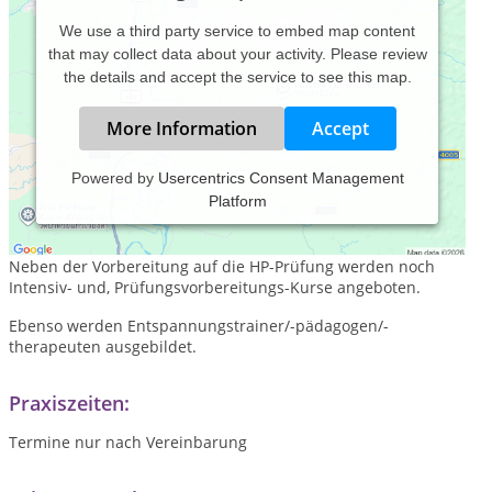
We use a third party service to embed map content
that may collect data about your activity. Please review
the details and accept the service to see this map.
More Information
Accept
Powered by
Usercentrics Consent Management
Platform
Neben der HP-Praxis betreibe ich noch die
Heilpraktikerschule "Heilpraktiker-Wissen".
Neben der Vorbereitung auf die HP-Prüfung werden noch
Intensiv- und, Prüfungsvorbereitungs-Kurse angeboten.
Ebenso werden Entspannungstrainer/-pädagogen/-
therapeuten ausgebildet.
Praxiszeiten:
Termine nur nach Vereinbarung