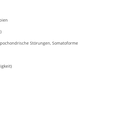
bien
)
ypochondrische Störungen, Somatoforme
gkeit)