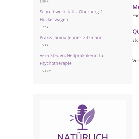
8,89 km
Me
Schreibwerkstatt - Oberberg /
Fa
Hückeswagen
9,27 km
Qu
Praxis Janina Jennes-Zitzmann
sta
9,53 km
Vera Steden, Heilpraktikerin für
Ver
Psychotherapie
9,53 km