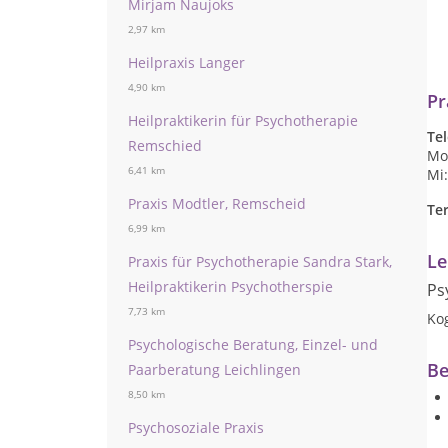
Mirjam Naujoks
2,97 km
Heilpraxis Langer
4,90 km
Pr
Heilpraktikerin für Psychotherapie
Te
Remschied
Mo,
6,41 km
Mi:
Praxis Modtler, Remscheid
Te
6,99 km
Le
Praxis für Psychotherapie Sandra Stark,
Heilpraktikerin Psychotherspie
Ps
7,73 km
Kog
Psychologische Beratung, Einzel- und
Be
Paarberatung Leichlingen
8,50 km
Psychosoziale Praxis