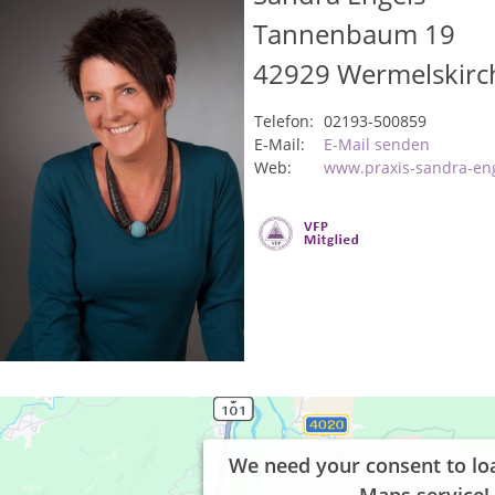
Tannenbaum 19
42929
Wermelskirc
Telefon:
02193-500859
E-Mail:
E-Mail senden
Web:
www.praxis-sandra-en
We need your consent to lo
Maps service!