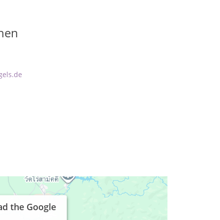
hen
gels.de
ad the Google