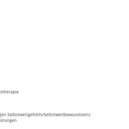
nstherapie
ngen Selbstwertgefühls/Selbstwertbewusstseins
törungen