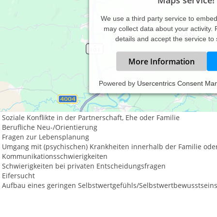
We use a third party service to embe
may collect data about your activity.
details and accept the service to
More Information
Powered by
Usercentrics Consent Ma
ychologische Beratung:
Psychische Belastung bis hin zur Erschöpfung (Burnout)
Soziale Konflikte in der Partnerschaft, Ehe oder Familie
Berufliche Neu-/Orientierung
Fragen zur Lebensplanung
Umgang mit (psychischen) Krankheiten innerhalb der Familie oder
Kommunikationsschwierigkeiten
Schwierigkeiten bei privaten Entscheidungsfragen
Eifersucht
Aufbau eines geringen Selbstwertgefühls/Selbstwertbewusstsein