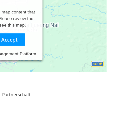
d map content that
 Please review the
 see this map.
Accept
nagement Platform
 Partnerschaft
s