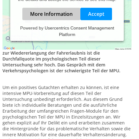
More Information
Accept
Powered by
Usercentrics Consent Management
Platform
MPU-Beratung und Vorbereitung mit sehr guter Erfolgsquote.
Bei der medizinisch-psychologischen Untersuchung (MPU)
zur Wiedererlangung der Fahrerlaubnis ist die
Durchfallquote im psychologischen Teil dieser
Untersuchung sehr hoch. Das Gespräch mit dem
Verkehrspsychologen ist der schwierigste Teil der MPU.
Um ein positives Gutachten erhalten zu können, ist eine
intensive MPU-Vorbereitung auf diesen Teil der
Untersuchung unbedingt erforderlich. Aus diesem Grund
biete ich individuelle Beratungen und die ausführliche
Erarbeitung der umfangreichen Fragen-Module für den
psychologischen Teil der MPU in Einzelsitzungen an. Wir
gehen explizit auf Ihr Delikt ein und erarbeiten zusammen
die Hintergründe für das problematische Verhalten sowie die
innere Motivation für eine dauerhafte Verhaltensänderung.