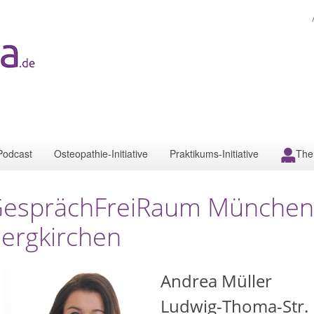
Podcast
Osteopathie-Initiative
Praktikums-Initiative
The
esprächFreiRaum München
ergkirchen
Andrea Müller
Ludwig-Thoma-Str.