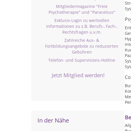
St
Mitgliedermagazine "Freie
Sys
Psychotherapie" und "Paracelsus"
Ps
Exklusiv-Login zu wertvollen
Informationen zu z.B. Berufs-, Fach-,
En
Rechtsfragen u.v.m.
Ge
Hy
Zahlreiche Aus- &
Int
Fortbildungsangebote zu reduzierten
Kur
Gebühren
Pa
Telefon- und Supervisions-Hotline
Sy
Sy
Jetzt Mitglied werden!
Co
Bu
Ko
Me
Per
Be
In der Nähe
Al
Bu