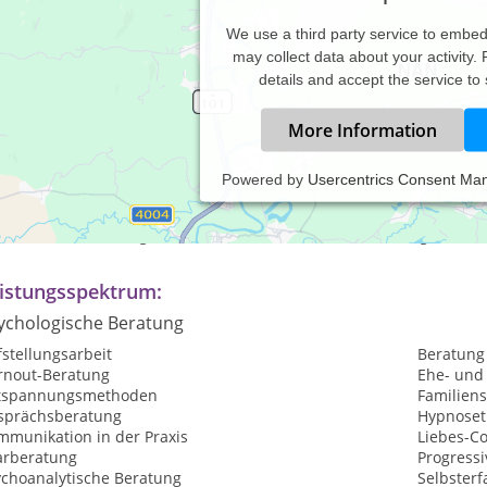
We use a third party service to embe
may collect data about your activity.
details and accept the service to
More Information
Powered by
Usercentrics Consent Ma
axiszeiten:
r
nach
Vereinbarung; Abend- und Wochenendtermine
möglich
istungsspektrum:
ychologische Beratung
stellungsarbeit
Beratung
rnout-Beratung
Ehe- und
tspannungsmethoden
Familiens
sprächsberatung
Hypnoset
mmunikation in der Praxis
Liebes-C
arberatung
Progress
ychoanalytische Beratung
Selbster