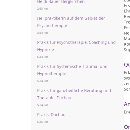
Heidi Bauer Bergkirchen
Er
2,63 km
Eh
Be
Heilpraktikerin auf dem Gebiet der
Tr
Psychotherapie
Per
Ne
3,64 km
Mo
Praxis für Psychotherapie, Coaching und
Ko
Hypnose
Su
5,34 km
Qu
Praxis für Systemische Trauma- und
Erl
Hypnotherapie
sy
5,34 km
zer
Se
Praxis für ganzheitliche Beratung und
Therapie, Dachau
An
5,34 km
Eng
Praxis, Dachau
5,35 km
On