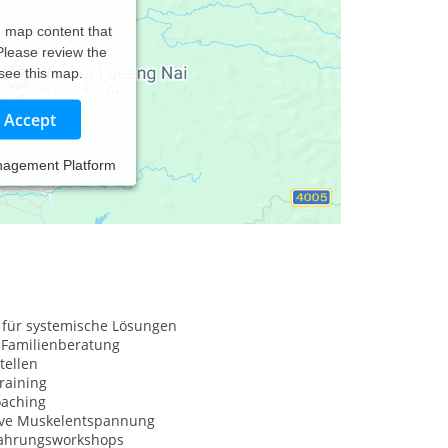
d map content that
 Please review the
 see this map.
Accept
nagement Platform
 für systemische Lösungen
 Familienberatung
tellen
raining
oaching
ive Muskelentspannung
fahrungsworkshops