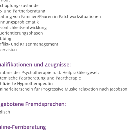
schöpfungszustände
e- und Partnerberatung
ratung von Familien/Paaren in Patchworksituationen
ennungsproblematik
sönlichkeitsentwicklung
uorientierungsphasen
bbing
nflikt- und Krisenmanagement
pervision
alifikationen und Zeugnisse:
aubnis der Psychotherapie n. d. Heilpraktikergesetz
stemische
Paarberatung und Paartherapie
tifizierte
Hypnotherapeutin
minarleiterschein
für
Progressive Muskelrelaxation
nach
Jacobson
gebotene Fremdsprachen:
lisch
line-Fernberatung