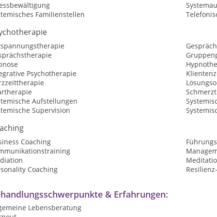
ressbewältigung
Systemau
temisches Familienstellen
Telefoni
ychotherapie
tspannungstherapie
Gespräch
sprächstherapie
Gruppenp
pnose
Hypnothe
egrative Psychotherapie
Klientenz
zzeittherapie
Lösungsor
artherapie
Schmerzt
stemische Aufstellungen
Systemis
stemische Supervision
Systemis
aching
siness Coaching
Führungs
mmunikationstraining
Manageme
diation
Meditatio
sonality Coaching
Resilienz
handlungsschwerpunkte & Erfahrungen:
lgemeine Lebensberatung
rnout