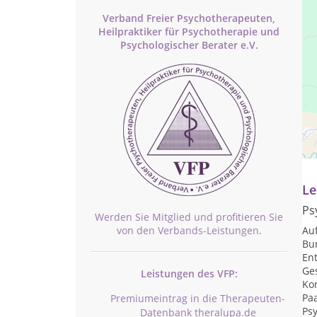
Verband Freier Psychotherapeuten,
Heilpraktiker für Psychotherapie und
Psychologischer Berater e.V.
Pr
nu
Le
Ps
Werden Sie Mitglied und profitieren Sie
von den Verbands-Leistungen.
Auf
Bu
En
Ge
Leistungen des VFP:
Ko
Pa
Premiumeintrag in die Therapeuten-
Ps
Datenbank theralupa.de