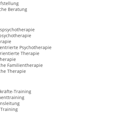
fstellung
sche Beratung
spsychotherapie
sychotherapie
rapie
entrierte Psychotherapie
ientierte Therapie
herapie
che Familientherapie
che Therapie
kräfte-Training
nttraining
nsleitung
-Training