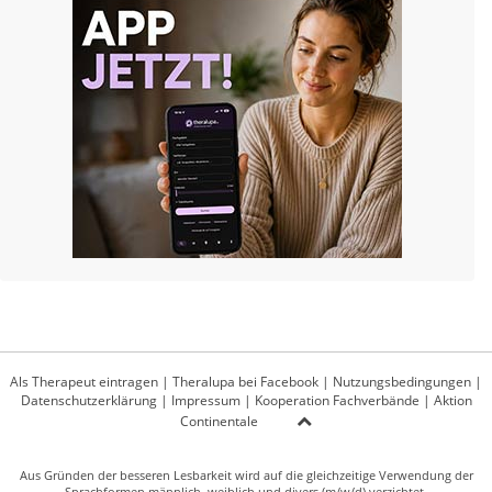
Als Therapeut eintragen
|
Theralupa bei Facebook
|
Nutzungsbedingungen
|
Datenschutzerklärung
|
Impressum
|
Kooperation Fachverbände
|
Aktion
Continentale
Aus Gründen der besseren Lesbarkeit wird auf die gleichzeitige Verwendung der
Sprachformen männlich, weiblich und divers (m/w/d) verzichtet.