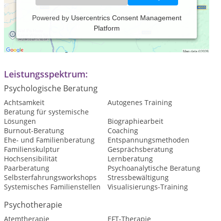
Powered by
Usercentrics Consent Management
Platform
Praxiszeiten:
Nach Vereinbarung
Leistungsspektrum:
Psychologische Beratung
Achtsamkeit
Autogenes Training
Beratung für systemische
Lösungen
Biographiearbeit
Burnout-Beratung
Coaching
Ehe- und Familienberatung
Entspannungsmethoden
Familienskulptur
Gesprächsberatung
Hochsensibilität
Lernberatung
Paarberatung
Psychoanalytische Beratung
Selbsterfahrungsworkshops
Stressbewältigung
Systemisches Familienstellen
Visualisierungs-Training
Psychotherapie
Atemtherapie
EFT-Therapie