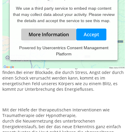
We use a third party service to embed map content
that may collect data about your activity. Please review
the details and accept the service to see this map.
More Information
Accept
Powered by
Usercentrics Consent Management
Platform
Für mich ist es sehr wichtig, mit ganzheitlichen
Therapiemethoden zu arbeiten,durch die Ihr Körper, Geist
und Seele den Einklang, Entspannung und Ruhe wieder
finden.Bei einer Blockade, die durch Stress, Angst oder durch
einen Schock verursacht werden kann, kommt es im
energetischen Feld unseres Körpers wie zu einem Blitz, es
kommt zur Unterbrechung des Energieflusses.
Mit der Hilefe der therapeutischen Interventionen wie
Traumatherapie oder Hypnotherapie,
durch die Neuvernetzung des unterbrochenen
Energiekreislaufs, bei der das neue Erkenntnis ganz einfach