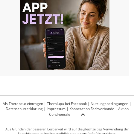
Als Therapeut eintragen
|
Theralupa bei Facebook
|
Nutzungsbedingungen
|
Datenschutzerklärung
|
Impressum
|
Kooperation Fachverbände
|
Aktion
Continentale
Aus Gründen der besseren Lesbarkeit wird auf die gleichzeitige Verwendung der
Sprachformen männlich, weiblich und divers (m/w/d) verzichtet.