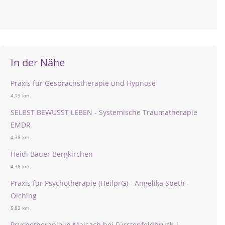
In der Nähe
Praxis für Gesprächstherapie und Hypnose
4,13 km
SELBST BEWUSST LEBEN - Systemische Traumatherapie
EMDR
4,38 km
Heidi Bauer Bergkirchen
4,38 km
Praxis für Psychotherapie (HeilprG) - Angelika Speth -
Olching
5,82 km
Psychotherapie in Maisach bei Fürstenfeldbruck |