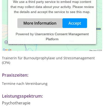
We use a third party service to embed map content
that may collect data about your activity. Please review
the details and accept the service to see this map.
More Information
Accept
Powered by
Usercentrics Consent Management
Platform
Heilpraktikerin für Psychotherapie mit Schwerpunkt alte
schamanische Heilweisen und Meditation sowie Magischer
Werkstatt,
Trainerin für Burnoutprophylaxe und Stressmanagement
(CPA)
Praxiszeiten:
Termine nach Vereinbarung
Leistungsspektrum:
Psychotherapie