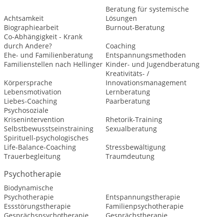
Beratung für systemische
Achtsamkeit
Lösungen
Biographiearbeit
Burnout-Beratung
Co-Abhängigkeit - Krank
durch Andere?
Coaching
Ehe- und Familienberatung
Entspannungsmethoden
Familienstellen nach Hellinger
Kinder- und Jugendberatung
Kreativitäts- /
Körpersprache
Innovationsmanagement
Lebensmotivation
Lernberatung
Liebes-Coaching
Paarberatung
Psychosoziale
Krisenintervention
Rhetorik-Training
Selbstbewusstseinstraining
Sexualberatung
Spirituell-psychologisches
Life-Balance-Coaching
Stressbewältigung
Trauerbegleitung
Traumdeutung
Psychotherapie
Biodynamische
Psychotherapie
Entspannungstherapie
Essstörungstherapie
Familienpsychotherapie
Gesprächspsychotherapie
Gesprächstherapie