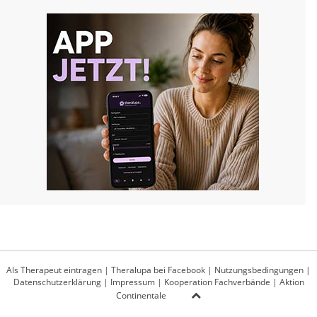
Als Therapeut eintragen
|
Theralupa bei Facebook
|
Nutzungsbedingungen
|
Datenschutzerklärung
|
Impressum
|
Kooperation Fachverbände
|
Aktion
Continentale