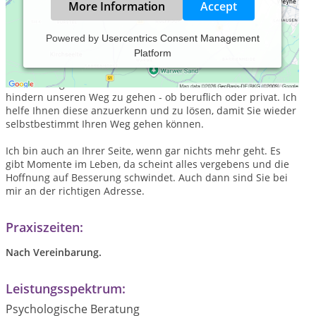
More Information
Accept
Powered by
Usercentrics Consent Management
Platform
Ich glaube an Ihre Ressourcen. Ich weiß, dass Heilung gelingt,
wenn wir diese gemeinsam neu wecken. Ich weiß um
Verstrickungen die uns Halten und uns manchmal daran
hindern unseren Weg zu gehen - ob beruflich oder privat. Ich
helfe Ihnen diese anzuerkenn und zu lösen, damit Sie wieder
selbstbestimmt Ihren Weg gehen können.
Ich bin auch an Ihrer Seite, wenn gar nichts mehr geht. Es
gibt Momente im Leben, da scheint alles vergebens und die
Hoffnung auf Besserung schwindet. Auch dann sind Sie bei
mir an der richtigen Adresse.
Praxiszeiten:
Nach Vereinbarung.
Leistungsspektrum:
Psychologische Beratung