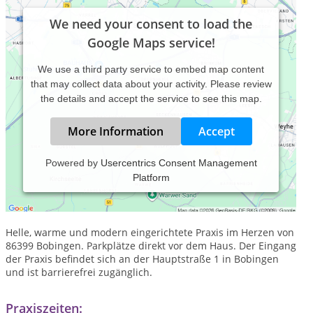
We need your consent to load the
Google Maps service!
We use a third party service to embed map content
that may collect data about your activity. Please review
the details and accept the service to see this map.
More Information
Accept
Powered by
Usercentrics Consent Management
Platform
Praxis für ganzheitliche Heilkunde - ausgewählte
Behandlungsverfahren aus traditioneller & moderner
Heilkunde.
Helle, warme und modern eingerichtete Praxis im Herzen von
86399 Bobingen. Parkplätze direkt vor dem Haus. Der Eingang
der Praxis befindet sich an der Hauptstraße 1 in Bobingen
und ist barrierefrei zugänglich.
Praxiszeiten: