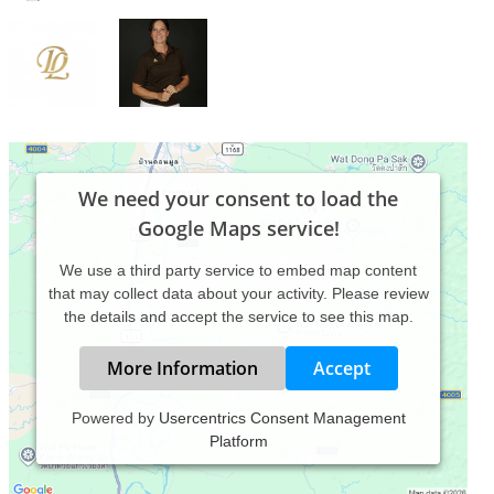
We need your consent to load the
Google Maps service!
We use a third party service to embed map content
that may collect data about your activity. Please review
the details and accept the service to see this map.
More Information
Accept
Powered by
Usercentrics Consent Management
Platform
Als Heilpraktiker speziallisiert für Physiotherapie und als
erfahrener Physiotherapeut erhalten Sie von mir :