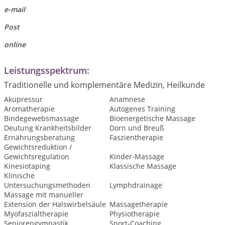
e-mail
Post
online
Leistungsspektrum:
Traditionelle und komplementäre Medizin, Heilkunde
Akupressur
Anamnese
Aromatherapie
Autogenes Training
Bindegewebsmassage
Bioenergetische Massage
Deutung Krankheitsbilder
Dorn und Breuß
Ernährungsberatung
Faszientherapie
Gewichtsreduktion /
Gewichtsregulation
Kinder-Massage
Kinesiotaping
Klassische Massage
Klinische
Untersuchungsmethoden
Lymphdrainage
Massage mit manueller
Extension der Halswirbelsäule
Massagetherapie
Myofaszialtherapie
Physiotherapie
Seniorengymnastik
Sport-Coaching