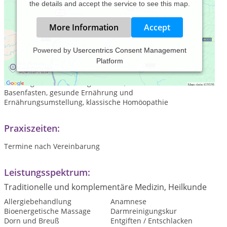
the details and accept the service to see this map.
More Information
Accept
Powered by
Usercentrics Consent Management
Platform
Naturheilpraxis Claudia Freund, Königsbrunn, mit folgenden
Schwerpunkten: Entschlackung und Entgiftung,
Nahrungsmittelunverträglichkeiten, Heilfasten und
Basenfasten, gesunde Ernährung und
Ernährungsumstellung, klassische Homöopathie
Praxiszeiten:
Termine nach Vereinbarung
Leistungsspektrum:
Traditionelle und komplementäre Medizin, Heilkunde
Allergiebehandlung
Anamnese
Bioenergetische Massage
Darmreinigungskur
Dorn und Breuß
Entgiften / Entschlacken