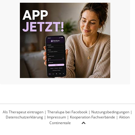
Als Therapeut eintragen
|
Theralupa bei Facebook
|
Nutzungsbedingungen
|
Datenschutzerklärung
|
Impressum
|
Kooperation Fachverbände
|
Aktion
Continentale