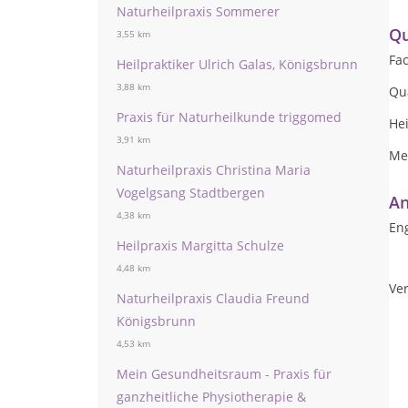
Naturheilpraxis Sommerer
Qu
3,55 km
Fa
Heilpraktiker Ulrich Galas, Königsbrunn
3,88 km
Qu
Praxis für Naturheilkunde triggomed
Hei
3,91 km
Me
Naturheilpraxis Christina Maria
Vogelgsang Stadtbergen
An
4,38 km
Eng
Heilpraxis Margitta Schulze
4,48 km
Ver
Naturheilpraxis Claudia Freund
Königsbrunn
4,53 km
Mein Gesundheitsraum - Praxis für
ganzheitliche Physiotherapie &