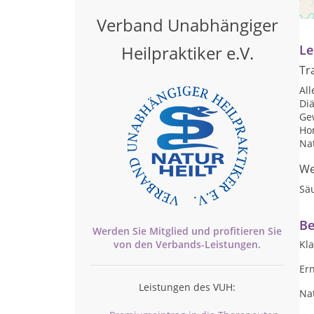
na
Verband Unabhängiger
Heilpraktiker e.V.
Le
Tr
Al
Diä
Ge
Ho
Na
We
Sä
Be
Werden Sie Mitglied und profitieren Sie
von den
Verbands-
Leistungen.
Kl
Er
Leistungen des VUH:
Na