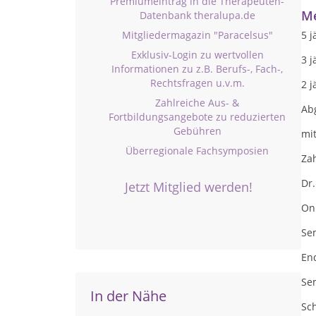
Premiumeintrag in die Therapeuten-
Me
Datenbank theralupa.de
Mitgliedermagazin "Paracelsus"
5 
Exklusiv-Login zu wertvollen
3 
Informationen zu z.B. Berufs-, Fach-,
Rechtsfragen u.v.m.
2 j
Zahlreiche Aus- &
Ab
Fortbildungsangebote zu reduzierten
Gebühren
mit
Überregionale Fachsymposien
Za
Dr.
Jetzt Mitglied werden!
On
Se
En
Se
In der Nähe
Sc