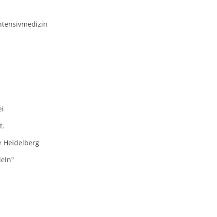
ntensivmedizin
ei
t.
e Heidelberg
eln"