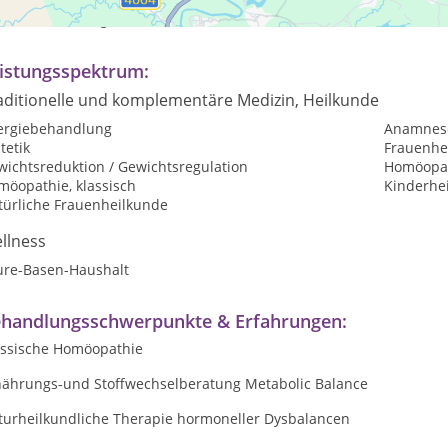
ch Vereinbarung
istungsspektrum:
aditionelle und komplementäre Medizin, Heilkunde
lergiebehandlung
Anamnes
tetik
Frauenhe
wichtsreduktion / Gewichtsregulation
Homöopat
möopathie, klassisch
Kinderhe
türliche Frauenheilkunde
llness
ure-Basen-Haushalt
handlungsschwerpunkte & Erfahrungen:
assische Homöopathie
nährungs-und Stoffwechselberatung Metabolic Balance
turheilkundliche Therapie hormoneller Dysbalancen