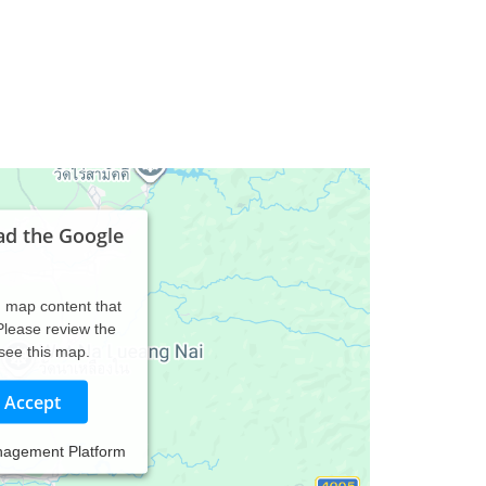
ad the Google
d map content that
 Please review the
 see this map.
Accept
nagement Platform