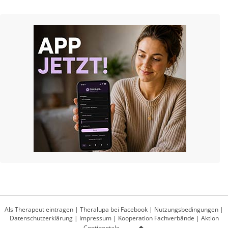
Als Therapeut eintragen
|
Theralupa bei Facebook
|
Nutzungsbedingungen
|
Datenschutzerklärung
|
Impressum
|
Kooperation Fachverbände
|
Aktion
Continentale