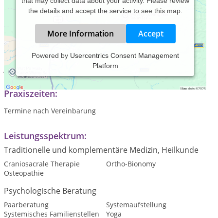
that may collect data about your activity. Please review
the details and accept the service to see this map.
More Information
Accept
Powered by
Usercentrics Consent Management
Platform
Je intensiver die Stille desto tiefer die Berührung
Praxiszeiten:
Termine nach Vereinbarung
Leistungsspektrum:
Traditionelle und komplementäre Medizin, Heilkunde
Craniosacrale Therapie
Ortho-Bionomy
Osteopathie
Psychologische Beratung
Paarberatung
Systemaufstellung
Systemisches Familienstellen
Yoga