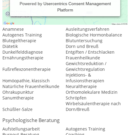
Powered by
Usercentrics Consent Management
Platform
Leistungsspektrum:
Traditionelle und komplementäre Medizin, Heilkunde
Anamnese
Ausleitungsverfahren
Autogenes Training
Biologische Hormonbalance
Blutegeltherapie
Blutuntersuchung
Diätetik
Dorn und Breuß
Dunkelfelddiagnose
Entgiften / Entschlacken
Ernährungstherapie
Frauenheilkunde
Gewichtsreduktion /
Fußreflexzonentherapie
Gewichtsregulation
Injektions- &
Homöopathie, klassisch
Infusionstherapien
Natürliche Frauenheilkunde
Neuraltherapie
Ohrakupunktur
Orthomolekulare Medizin
Sanumtherapie
Schröpfen
Wirbelsäulentherapie nach
Schüßler-Salze
Dorn/Breuß
Psychologische Beratung
Aufstellungsarbeit
Autogenes Training
Burnout-Beratung
Coaching