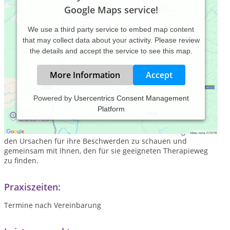
Google Maps service!
We use a third party service to embed map content
that may collect data about your activity. Please review
the details and accept the service to see this map.
More Information
Accept
Powered by
Usercentrics Consent Management
Platform
Ich sehe meine Aufgabe darin, einen ganzheitlichen Blick auf
Ihre Gesundheit und Ihre Beschwerden zu haben und sie in
ihrer Gesamtheit zu betrachten. Es ist mir ein Anliegen nach
den Ursachen für ihre Beschwerden zu schauen und
gemeinsam mit Ihnen, den für sie geeigneten Therapieweg
zu finden.
Praxiszeiten:
Termine nach Vereinbarung