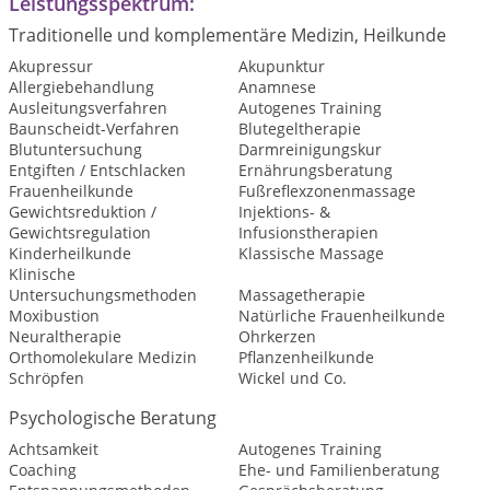
Leistungsspektrum:
Traditionelle und komplementäre Medizin, Heilkunde
Akupressur
Akupunktur
Allergiebehandlung
Anamnese
Ausleitungsverfahren
Autogenes Training
Baunscheidt-Verfahren
Blutegeltherapie
Blutuntersuchung
Darmreinigungskur
Entgiften / Entschlacken
Ernährungsberatung
Frauenheilkunde
Fußreflexzonenmassage
Gewichtsreduktion /
Injektions- &
Gewichtsregulation
Infusionstherapien
Kinderheilkunde
Klassische Massage
Klinische
Untersuchungsmethoden
Massagetherapie
Moxibustion
Natürliche Frauenheilkunde
Neuraltherapie
Ohrkerzen
Orthomolekulare Medizin
Pflanzenheilkunde
Schröpfen
Wickel und Co.
Psychologische Beratung
Achtsamkeit
Autogenes Training
Coaching
Ehe- und Familienberatung