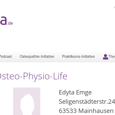
Podcast
Osteopathie-Initiative
Praktikums-Initiative
The
steo-Physio-Life
Edyta Emge
Seligenstädterstr.2
63533
Mainhausen