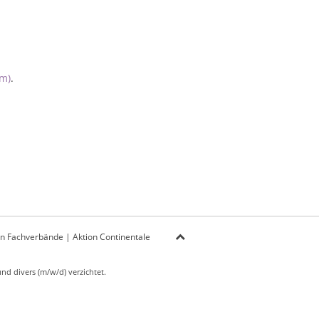
m)
.
on Fachverbände
|
Aktion Continentale
d divers (m/w/d) verzichtet.