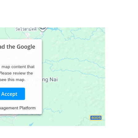
ad the Google
d map content that
 Please review the
 see this map.
Accept
nagement Platform