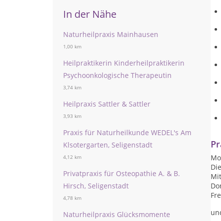
In der Nähe
Naturheilpraxis Mainhausen
1,00 km
Heilpraktikerin Kinderheilpraktikerin
Psychoonkologische Therapeutin
3,74 km
Heilpraxis Sattler & Sattler
3,93 km
Praxis für Naturheilkunde WEDEL's Am
Pr
Klsotergarten, Seligenstadt
Mon
4,12 km
Die
Privatpraxis für Osteopathie A. & B.
Mit
Hirsch, Seligenstadt
Don
Fre
4,78 km
un
Naturheilpraxis Glücksmomente