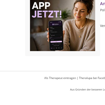
An
Pol
Ver
Als Therapeut eintragen
|
Theralupa bei Face
Aus Gründen der besseren Le