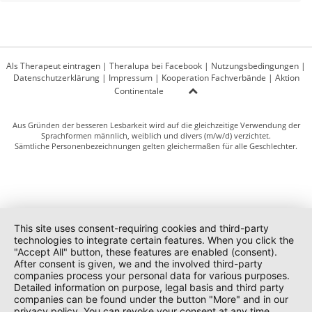
Als Therapeut eintragen
|
Theralupa bei Facebook
|
Nutzungsbedingungen
|
Datenschutzerklärung
|
Impressum
|
Kooperation Fachverbände
|
Aktion
Continentale
Aus Gründen der besseren Lesbarkeit wird auf die gleichzeitige Verwendung der
Sprachformen männlich, weiblich und divers (m/w/d) verzichtet.
Sämtliche Personenbezeichnungen gelten gleichermaßen für alle Geschlechter.
This site uses consent-requiring cookies and third-party
technologies to integrate certain features. When you click the
"Accept All" button, these features are enabled (consent).
After consent is given, we and the involved third-party
companies process your personal data for various purposes.
Detailed information on purpose, legal basis and third party
companies can be found under the button "More" and in our
privacy policy. You can revoke your consent at any time.