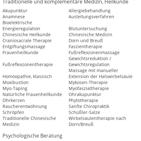
Traditionelle und komplementäre Medizin, Heilkunde
Akupunktur
Allergiebehandlung
Anamnese
Ausleitungsverfahren
Bioelektrische
Energieregulation
Blutuntersuchung
Chinesische Heilkunde
Chinesische Medizin
Craniosacrale Therapie
Dorn und Breuß
Entgiftungsmassage
Faszientherapie
Frauenheilkunde
Fußreflexzonenmassage
Gewichtsreduktion /
Fußreflexzonentherapie
Gewichtsregulation
Massage mit manueller
Homöopathie, klassisch
Extension der Halswirbelsäule
Moxibustion
Mykosen-Therapie
Myo-Taping
Myofaszialtherapie
Natürliche Frauenheilkunde
Ohrakupunktur
Ohrkerzen
Phytotherapie
Raucherentwöhnung
Sanfte Chiropraktik
Schröpfen
Schüßler-Salze
Traditionelle Chinesische
Wirbelsäulentherapie nach
Medizin
Dorn/Breuß
Psychologische Beratung