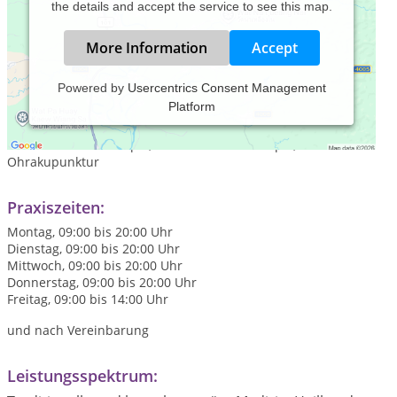
the details and accept the service to see this map.
More Information
Accept
Powered by
Usercentrics Consent Management
Platform
Heilpraktikerin, Mainhausen/Seligenstadt, Dorntherapie,
chinesische Akupunktur, Bioresonanztherapie,
Fußreflexzonentherapie, Craniosacrale Therapie,
Ohrakupunktur
Praxiszeiten:
Montag, 09:00 bis 20:00 Uhr
Dienstag, 09:00 bis 20:00 Uhr
Mittwoch, 09:00 bis 20:00 Uhr
Donnerstag, 09:00 bis 20:00 Uhr
Freitag, 09:00 bis 14:00 Uhr
und nach Vereinbarung
Leistungsspektrum: