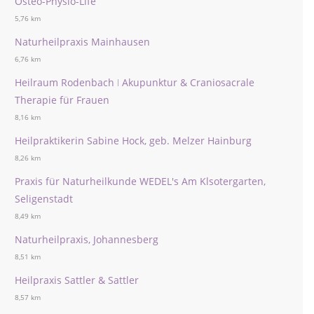
Osteo-Physio-Life
5,76 km
Naturheilpraxis Mainhausen
6,76 km
Heilraum Rodenbach ǀ Akupunktur & Craniosacrale
Therapie für Frauen
8,16 km
Heilpraktikerin Sabine Hock, geb. Melzer Hainburg
8,26 km
Praxis für Naturheilkunde WEDEL's Am Klsotergarten,
Seligenstadt
8,49 km
Naturheilpraxis, Johannesberg
8,51 km
Heilpraxis Sattler & Sattler
8,57 km