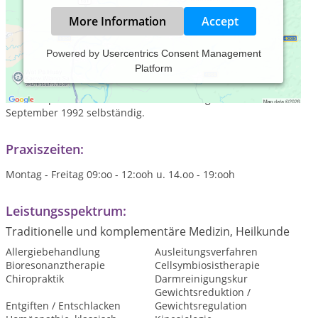
More Information
Accept
Powered by
Usercentrics Consent Management
Platform
Ich habe meine Prüfung zum Heilprakiker im Mai 1990 in
Aschaffenburg gemacht, danach war 1,5 Jahre Assistent bei
dem Heilpraktiker Herdle in Aschaffenburg und bin nun seit
September 1992 selbständig.
Praxiszeiten:
Montag - Freitag 09:oo - 12:ooh u. 14.oo - 19:ooh
Leistungsspektrum:
Traditionelle und komplementäre Medizin, Heilkunde
Allergiebehandlung
Ausleitungsverfahren
Bioresonanztherapie
Cellsymbiosistherapie
Chiropraktik
Darmreinigungskur
Gewichtsreduktion /
Entgiften / Entschlacken
Gewichtsregulation