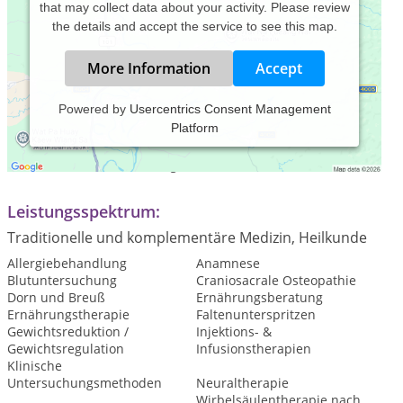
that may collect data about your activity. Please review
the details and accept the service to see this map.
More Information
Accept
Powered by
Usercentrics Consent Management
Platform
Praxiszeiten:
Termine nach Vereinbarung
Leistungsspektrum:
Traditionelle und komplementäre Medizin, Heilkunde
Allergiebehandlung
Anamnese
Blutuntersuchung
Craniosacrale Osteopathie
Dorn und Breuß
Ernährungsberatung
Ernährungstherapie
Faltenunterspritzen
Gewichtsreduktion /
Injektions- &
Gewichtsregulation
Infusionstherapien
Klinische
Untersuchungsmethoden
Neuraltherapie
Wirbelsäulentherapie nach