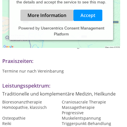
the details and accept the service to see this map.
More Information
Accept
Powered by
Usercentrics Consent Management
Platform
Das Goettinger Zentrum CranioSacrale Therapie liegt in der
Goettinger Innenstadt. Unsere zertifizierten Therapeuten
nehmen sich Zeit für Sie und Ihre Anliegen.
Praxiszeiten:
Termine nur nach Vereinbarung
Leistungsspektrum:
Traditionelle und komplementäre Medizin, Heilkunde
Bioresonanztherapie
Craniosacrale Therapie
Homöopathie, klassisch
Massagetherapie
Progressive
Osteopathie
Muskelentspannung
Reiki
Triggerpunkt-Behandlung