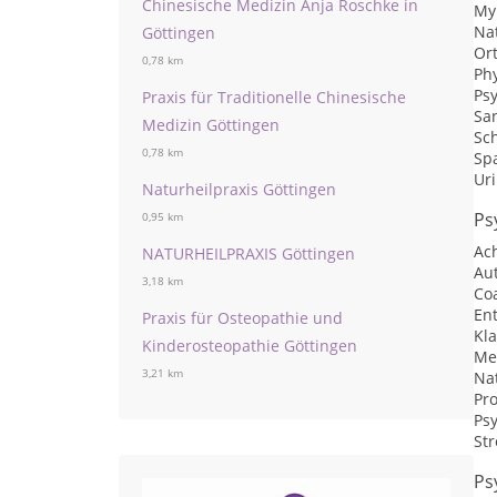
Chinesische Medizin Anja Roschke in
My
Na
Göttingen
Or
0,78 km
Ph
Ps
Praxis für Traditionelle Chinesische
Sa
Medizin Göttingen
Sc
0,78 km
Sp
Ur
Naturheilpraxis Göttingen
Ps
0,95 km
Ac
NATURHEILPRAXIS Göttingen
Au
3,18 km
Co
En
Praxis für Osteopathie und
Kl
Kinderosteopathie Göttingen
Me
3,21 km
Na
Pr
Psy
St
Ps