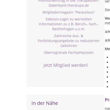
Premiumeintrag in die Therapeuten-
ve
Datenbank theralupa.de
Der
Mitgliedermagazin "Paracelsus"
We
Exklusiv-Login zu wertvollen
mit
Informationen zu z.B. Berufs-, Fach-,
Rechtsfragen u.v.m.
Ich
Zahlreiche Aus- &
Ic
Fortbildungsangebote zu reduzierten
Gebühren
Me
Überregionale Fachsymposien
Jetzt Mitglied werden!
Pr
In der Nähe
na