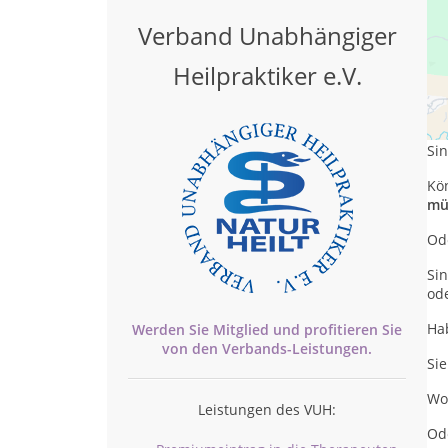
Verband Unabhängiger
Heilpraktiker e.V.
Ha
we
Sin
Kön
mü
Od
Si
od
Ha
Werden Sie Mitglied und profitieren Sie
von den
Verbands-
Leistungen.
Si
Wol
Leistungen des VUH:
Od