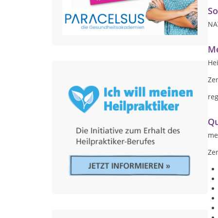
So
NA
Me
Hei
Zer
re
Qu
meh
Zer