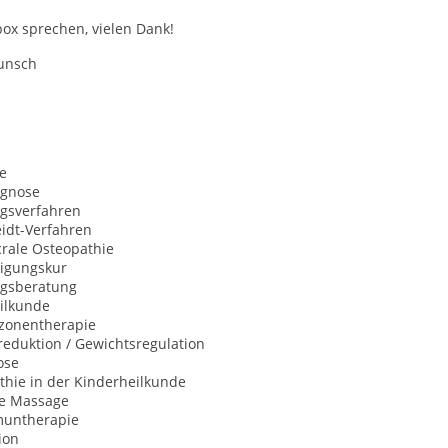
box sprechen, vielen Dank!
wunsch
e
agnose
ngsverfahren
idt-Verfahren
crale Osteopathie
igungskur
gsberatung
ilkunde
xzonentherapie
eduktion / Gewichtsregulation
ose
hie in der Kinderheilkunde
he Massage
untherapie
ion