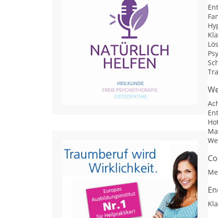
En
Fan
Hy
Kl
Lö
Ps
Sc
Tr
We
Ac
En
Ho
Ma
We
Co
Me
En
Kl