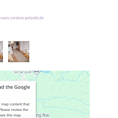
raxis-cordula-petzold.de
ad the Google
d map content that
 Please review the
 see this map.