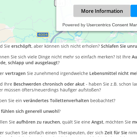
More Information
Powered by
Usercentrics Consent Ma
ben Sie
Schmerzen
, sind
nicht mehr so belastbar
wie sonst? Ist Ihr
h
?
d Sie
erschöpft
, aber können sich nicht erholen?
Schlafen Sie unr
nen Sie sich viele Dinge nicht mehr so einfach merken? Ist Ihre
Au
de, schlapp und ausgelaugt
?
er
vertragen
Sie zunehmend irgendwelche
Lebensmittel nicht me
nd Ihre
Beschwerden chronisch oder akut
- haben Sie z.B. schon l
er müssen öfters/neuerdings häufiger aufstoßen?
ben Sie ein
verändertes Toilettenverhalten
beobachtet?
e
fühlen sich generell unwohl
?
len Sie
aufhören zu rauchen
, quält Sie eine
Angst
, möchten Sie
me
er suchen Sie einfach einen Therapeuten, der sich
Zeit für Sie
nim