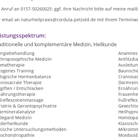
 Anruf an 0157-50260025: ggf. Ihre Nachricht bitte auf meine mail
r email an naturheilpraxis@cordula-petzold.de mit Ihrem Termin
istungsspektrum:
aditionelle und komplementäre Medizin, Heilkunde
lergiebehandlung
Anamnes
throposophische Medizin
Antlitzdi
omatherapie
Ausleitu
togenes Training
Baunsche
ologische Hormonbalance
Craniosa
aniosacrale Therapie
Darmrein
giften / Entschlacken
Ernährun
nährungstherapie
Frauenhe
ßreflexzonenmassage
Fußrefle
iatrie & Gerontopsychiatrie
Gewichtsr
armineralanalyse
Heilhypn
ldegard Medizin
Homöopat
nderheilkunde
Klassisc
inische Untersuchungsmethoden
Mikroimm
tochondriopathie
Moxibust