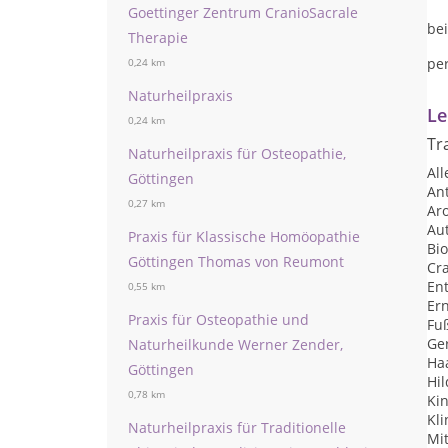
Goettinger Zentrum CranioSacrale
bei
Therapie
pe
0,24 km
Naturheilpraxis
Le
0,24 km
Tr
Naturheilpraxis für Osteopathie,
Al
Göttingen
An
0,27 km
Ar
Au
Praxis für Klassische Homöopathie
Bi
Göttingen Thomas von Reumont
Cr
Ent
0,55 km
Er
Praxis für Osteopathie und
Fu
Ger
Naturheilkunde Werner Zender,
Ha
Göttingen
Hi
0,78 km
Ki
Kl
Naturheilpraxis für Traditionelle
Mi