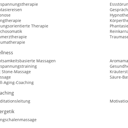
tspannungstherapie
Essstöru
tasiereisen
Gespräch
pnose
Hypnothe
angtherapie
Körperth
sungsorientierte Therapie
Phantasi
ychosomatik
Reinkarn
hmerztherapie
Traumase
aumatherapie
llness
htsamkeitsbasierte Massagen
Aromama
tspannungstraining
Gesundhe
t Stone-Massage
Kräuters
ssage
Säure-Ba
ll-Aging-Coaching
aching
ditationsleitung
Motivatio
ergetik
angschalenmassage