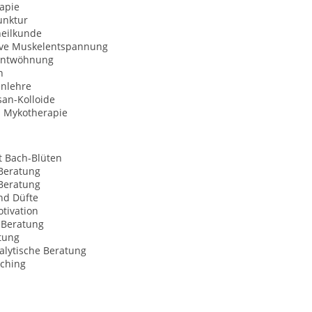
apie
nktur
heilkunde
ive Muskelentspannung
entwöhnung
n
enlehre
san-Kolloide
e. Mykotherapie
t Bach-Blüten
Beratung
Beratung
nd Düfte
tivation
Beratung
tung
alytische Beratung
aching