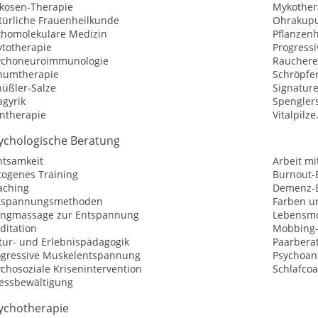
kosen-Therapie
Mykother
türliche Frauenheilkunde
Ohrakupu
thomolekulare Medizin
Pflanzen
ytotherapie
Progress
ychoneuroimmunologie
Raucher
numtherapie
Schröpfe
hüßler-Salze
Signatur
agyrik
Spengler
intherapie
Vitalpilz
ychologische Beratung
htsamkeit
Arbeit mi
togenes Training
Burnout-
aching
Demenz-
tspannungsmethoden
Farben u
angmassage zur Entspannung
Lebensmo
ditation
Mobbing-
tur- und Erlebnispädagogik
Paarbera
ogressive Muskelentspannung
Psychoan
chosoziale Krisenintervention
Schlafco
ressbewältigung
ychotherapie