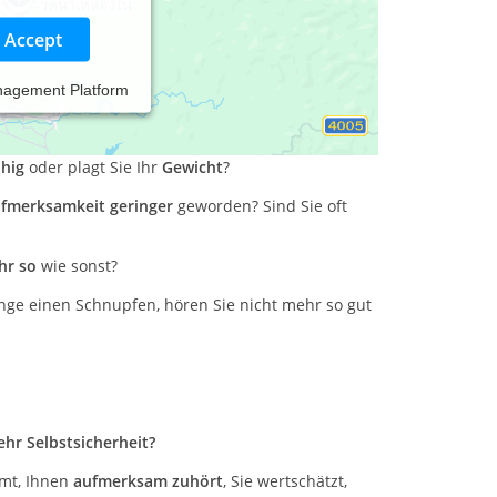
Accept
nagement Platform
e
Muskulatur verspannt
oder
tut das Bücken
uhig
oder plagt Sie Ihr
Gewicht
?
fmerksamkeit geringer
geworden? Sind Sie oft
hr so
wie sonst?
ange einen Schnupfen, hören Sie nicht mehr so gut
hr Selbstsicherheit?
mt, Ihnen
aufmerksam zuhört
, Sie wertschätzt,