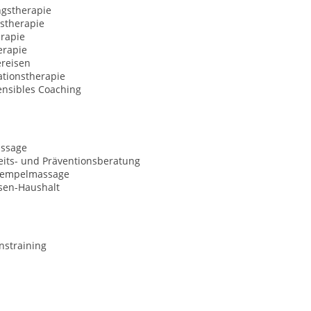
ngstherapie
stherapie
rapie
erapie
ereisen
ationstherapie
nsibles Coaching
ssage
its- und Präventionsberatung
tempelmassage
sen-Haushalt
nstraining