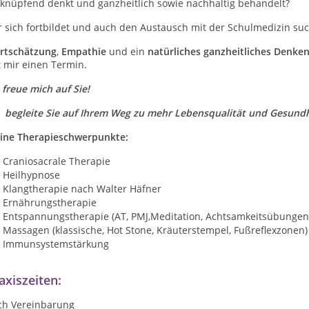
rknüpfend denkt und ganzheitlich sowie nachhaltig behandelt?
 sich fortbildet und auch den Austausch mit der Schulmedizin suc
rtschätzung
,
Empathie
und ein
natürliches ganzheitliches Denke
 mir einen Termin.
 freue mich auf Sie!
h begleite Sie auf Ihrem Weg zu mehr Lebensqualität und Gesundhe
ine Therapieschwerpunkte:
Craniosacrale Therapie
Heilhypnose
Klangtherapie nach Walter Häfner
Ernährungstherapie
Entspannungstherapie (AT, PMJ,Meditation, Achtsamkeitsübungen
Massagen (klassische, Hot Stone, Kräuterstempel, Fußreflexzonen)
Immunsystemstärkung
axiszeiten:
ch Vereinbarung